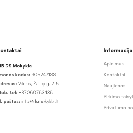
ontaktai
Informacija
Apie mus
B DS Mokykla
monės kodas:
306247188
Kontaktai
dresas:
Vilnius, Žalioji g. 2-6
Naujienos
ob. tel:
+37060783438
Pirkimo taisyk
l. paštas:
info@dsmokykla.lt
Privatumo pol