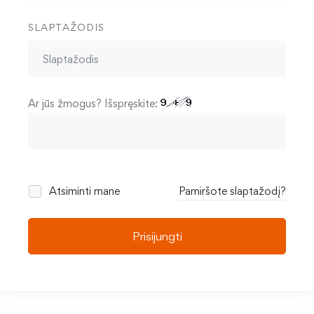
SLAPTAŽODIS
Ar jūs žmogus? Išspręskite:
Atsiminti mane
Pamiršote slaptažodį?
Prisijungti