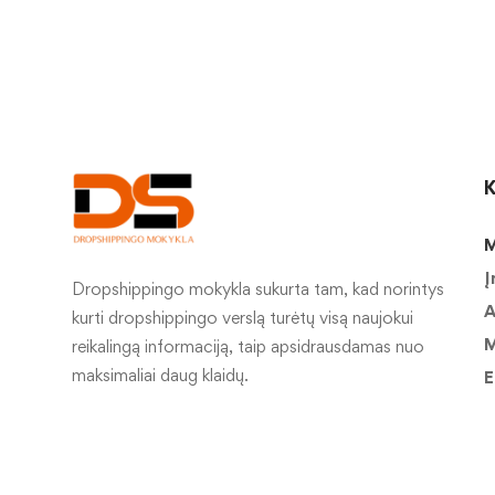
K
M
Į
Dropshippingo mokykla sukurta tam, kad norintys
A
kurti dropshippingo verslą turėtų visą naujokui
M
reikalingą informaciją, taip apsidrausdamas nuo
maksimaliai daug klaidų.
E