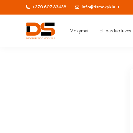
+370 607 83438
info@dsmokykla.lt
Mokymai
El. parduotuvės