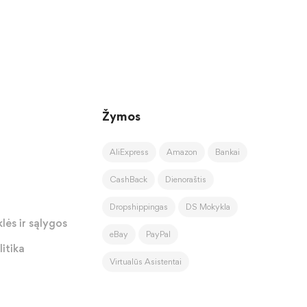
Žymos
AliExpress
Amazon
Bankai
CashBack
Dienoraštis
Dropshippingas
DS Mokykla
lės ir sąlygos
eBay
PayPal
itika
Virtualūs Asistentai