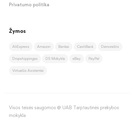
Privatumo politika
Žymos
AliExpress
Amazon
Bankai
CashBack
Dienoraštis
Dropshippingas
DS Mokykla
eBay
PayPal
Virtualūs Asistentai
Visos teisės saugomos @ UAB Tarptautinės prekybos
mokykla