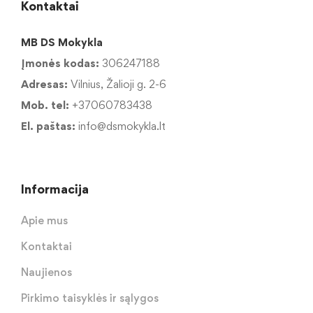
Kontaktai
MB DS Mokykla
Įmonės kodas:
306247188
Adresas:
Vilnius, Žalioji g. 2-6
Mob. tel:
+37060783438
El. paštas:
info@dsmokykla.lt
Informacija
Apie mus
Kontaktai
Naujienos
Pirkimo taisyklės ir sąlygos