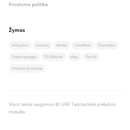
Privatumo politika
Žymos
AliExpress
Amazon
Bankai
CashBack
Dienoraštis
Dropshippingas
DS Mokykla
eBay
PayPal
Virtualūs Asistentai
Visos teisės saugomos @ UAB Tarptautinės prekybos
mokykla