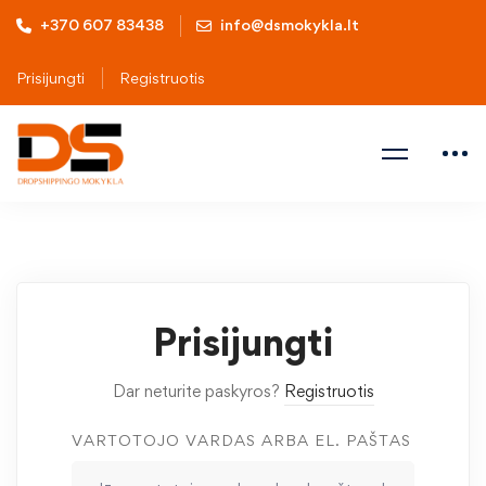
+370 607 83438
info@dsmokykla.lt
Prisijungti
Registruotis
Prisijungti
Dar neturite paskyros?
Registruotis
VARTOTOJO VARDAS ARBA EL. PAŠTAS