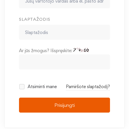
SLAPTAŽODIS
Ar jūs žmogus? Išspręskite:
Atsiminti mane
Pamiršote slaptažodį?
Prisijungti