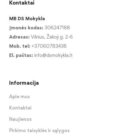
Kontaktai
MB DS Mokykla
Įmonės kodas:
306247188
Adresas:
Vilnius, Žalioji g. 2-6
Mob. tel:
+37060783438
El. paštas:
info@dsmokykla.lt
Informacija
Apie mus
Kontaktai
Naujienos
Pirkimo taisyklės ir sąlygos