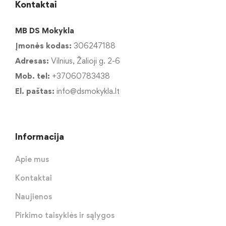
Kontaktai
MB DS Mokykla
Įmonės kodas:
306247188
Adresas:
Vilnius, Žalioji g. 2-6
Mob. tel:
+37060783438
El. paštas:
info@dsmokykla.lt
Informacija
Apie mus
Kontaktai
Naujienos
Pirkimo taisyklės ir sąlygos