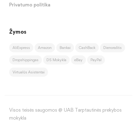
Privatumo politika
Žymos
AliExpress
Amazon
Bankai
CashBack
Dienoraštis
Dropshippingas
DS Mokykla
eBay
PayPal
Virtualūs Asistentai
Visos teisės saugomos @ UAB Tarptautinės prekybos
mokykla