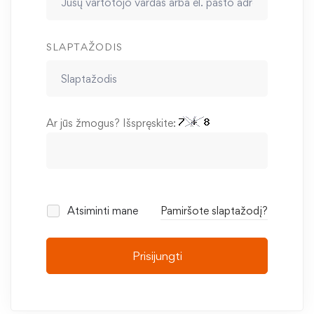
SLAPTAŽODIS
Ar jūs žmogus? Išspręskite:
Atsiminti mane
Pamiršote slaptažodį?
Prisijungti