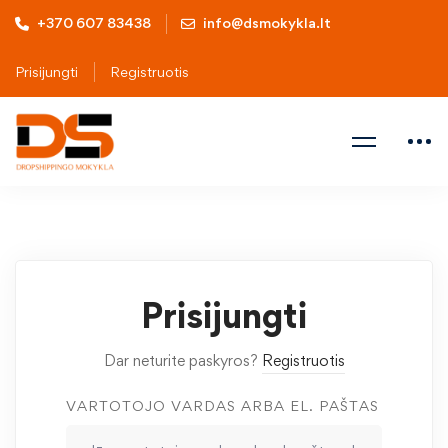
+370 607 83438
info@dsmokykla.lt
Prisijungti
Registruotis
Prisijungti
Dar neturite paskyros?
Registruotis
VARTOTOJO VARDAS ARBA EL. PAŠTAS