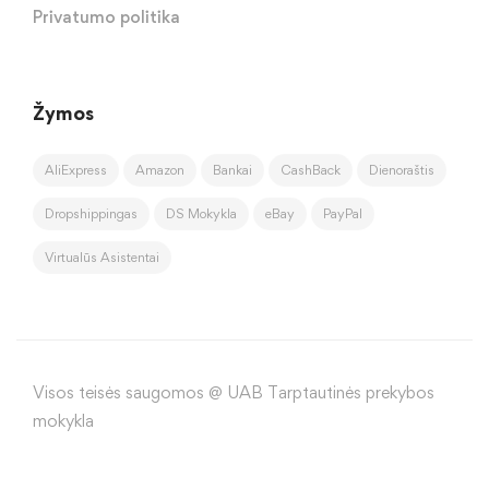
Privatumo politika
Žymos
AliExpress
Amazon
Bankai
CashBack
Dienoraštis
Dropshippingas
DS Mokykla
eBay
PayPal
Virtualūs Asistentai
Visos teisės saugomos @ UAB Tarptautinės prekybos
mokykla