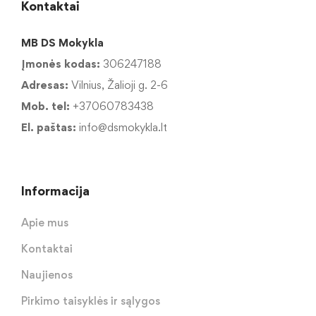
Kontaktai
MB DS Mokykla
Įmonės kodas:
306247188
Adresas:
Vilnius, Žalioji g. 2-6
Mob. tel:
+37060783438
El. paštas:
info@dsmokykla.lt
Informacija
Apie mus
Kontaktai
Naujienos
Pirkimo taisyklės ir sąlygos