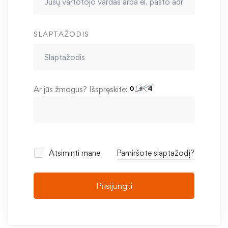
SLAPTAŽODIS
Ar jūs žmogus? Išspręskite:
Atsiminti mane
Pamiršote slaptažodį?
Prisijungti