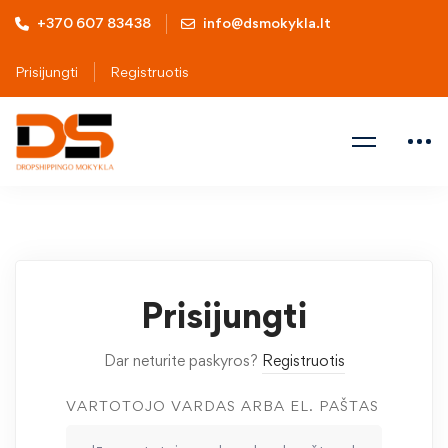
+370 607 83438
info@dsmokykla.lt
Prisijungti
Registruotis
Prisijungti
Dar neturite paskyros?
Registruotis
VARTOTOJO VARDAS ARBA EL. PAŠTAS