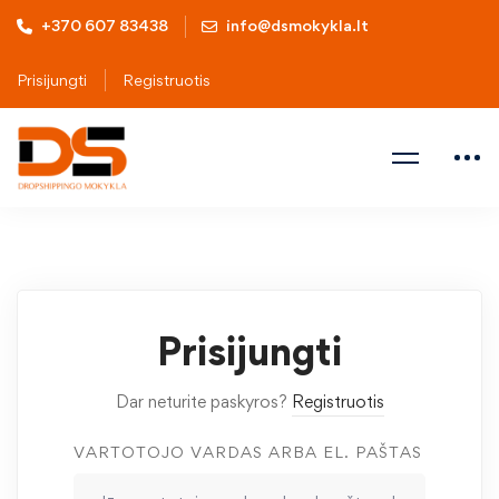
+370 607 83438
info@dsmokykla.lt
Prisijungti
Registruotis
Prisijungti
Dar neturite paskyros?
Registruotis
VARTOTOJO VARDAS ARBA EL. PAŠTAS