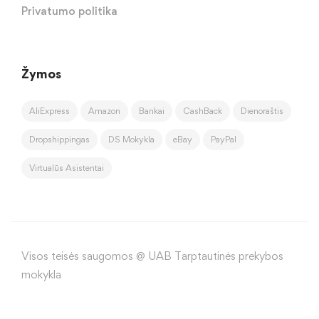
Privatumo politika
Žymos
AliExpress
Amazon
Bankai
CashBack
Dienoraštis
Dropshippingas
DS Mokykla
eBay
PayPal
Virtualūs Asistentai
Visos teisės saugomos @ UAB Tarptautinės prekybos
mokykla