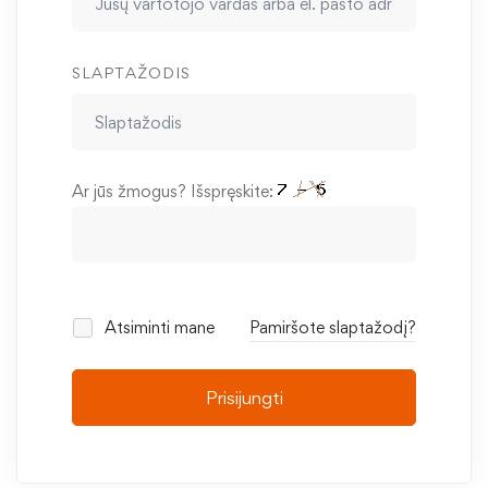
SLAPTAŽODIS
Ar jūs žmogus? Išspręskite:
Atsiminti mane
Pamiršote slaptažodį?
Prisijungti