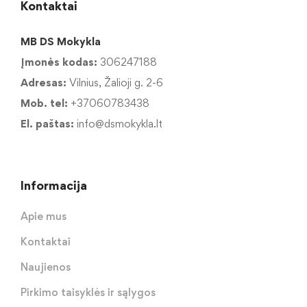
Kontaktai
MB DS Mokykla
Įmonės kodas:
306247188
Adresas:
Vilnius, Žalioji g. 2-6
Mob. tel:
+37060783438
El. paštas:
info@dsmokykla.lt
Informacija
Apie mus
Kontaktai
Naujienos
Pirkimo taisyklės ir sąlygos