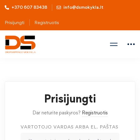
+370 607 83438
info@dsmokykla.lt
Prisijungti
Registruotis
Prisijungti
Dar neturite paskyros?
Registruotis
VARTOTOJO VARDAS ARBA EL. PAŠTAS