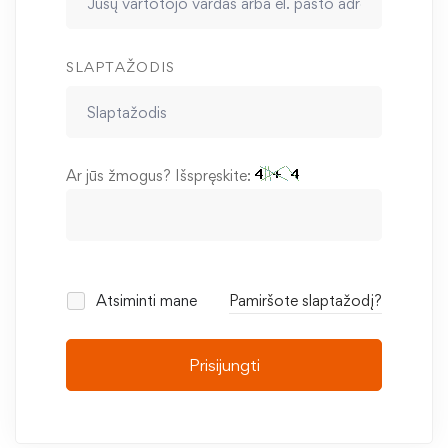
SLAPTAŽODIS
Ar jūs žmogus? Išspręskite:
Atsiminti mane
Pamiršote slaptažodį?
Prisijungti