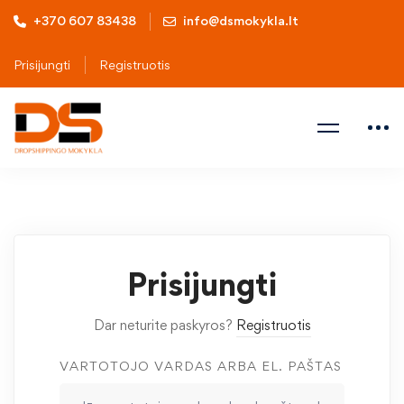
+370 607 83438
info@dsmokykla.lt
Prisijungti
Registruotis
Prisijungti
Dar neturite paskyros?
Registruotis
VARTOTOJO VARDAS ARBA EL. PAŠTAS