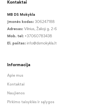
Kontaktai
MB DS Mokykla
Įmonės kodas:
306247188
Adresas:
Vilnius, Žalioji g. 2-6
Mob. tel:
+37060783438
El. paštas:
info@dsmokykla.lt
Informacija
Apie mus
Kontaktai
Naujienos
Pirkimo taisyklės ir sąlygos