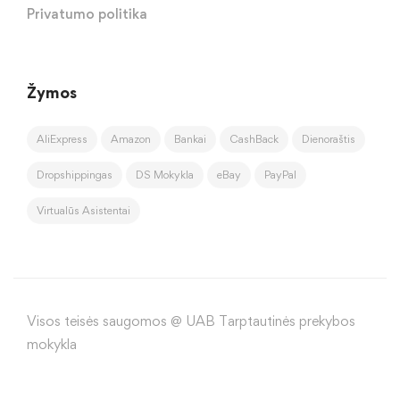
Privatumo politika
Žymos
AliExpress
Amazon
Bankai
CashBack
Dienoraštis
Dropshippingas
DS Mokykla
eBay
PayPal
Virtualūs Asistentai
Visos teisės saugomos @ UAB Tarptautinės prekybos
mokykla