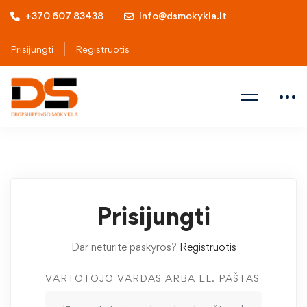
+370 607 83438
info@dsmokykla.lt
Prisijungti
Registruotis
Prisijungti
Dar neturite paskyros?
Registruotis
VARTOTOJO VARDAS ARBA EL. PAŠTAS