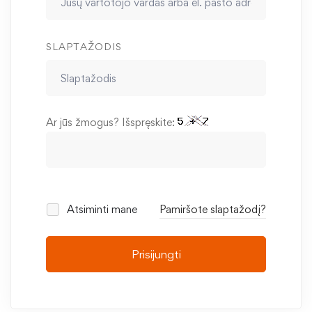
SLAPTAŽODIS
Ar jūs žmogus? Išspręskite:
Atsiminti mane
Pamiršote slaptažodį?
Prisijungti