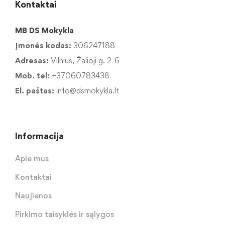
Kontaktai
MB DS Mokykla
Įmonės kodas:
306247188
Adresas:
Vilnius, Žalioji g. 2-6
Mob. tel:
+37060783438
El. paštas:
info@dsmokykla.lt
Informacija
Apie mus
Kontaktai
Naujienos
Pirkimo taisyklės ir sąlygos