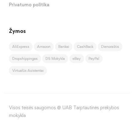
Privatumo politika
Žymos
AliExpress
Amazon
Bankai
CashBack
Dienoraštis
Dropshippingas
DS Mokykla
eBay
PayPal
Virtualūs Asistentai
Visos teisės saugomos @ UAB Tarptautinės prekybos
mokykla