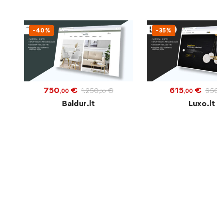
-40%
-35%
750
€
615
€
1.250
€
95
,00
,00
,00
Baldur.lt
Luxo.lt