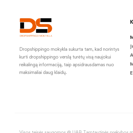
K
M
Į
Dropshippingo mokykla sukurta tam, kad norintys
A
kurti dropshippingo verslą turėtų visą naujokui
M
reikalingą informaciją, taip apsidrausdamas nuo
maksimaliai daug klaidų.
E
Visos teisės saugomos @ UAB Tarptautinės prekybos m