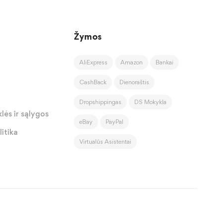
Žymos
AliExpress
Amazon
Bankai
CashBack
Dienoraštis
Dropshippingas
DS Mokykla
lės ir sąlygos
eBay
PayPal
itika
Virtualūs Asistentai