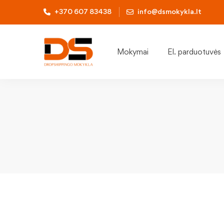
+370 607 83438
info@dsmokykla.lt
Mokymai
El. parduotuvės