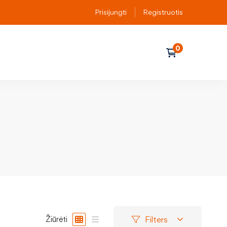
Prisijungti
Registruotis
Filters
Žiūrėti