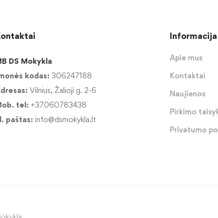
ontaktai
Informacija
Apie mus
B DS Mokykla
monės kodas:
306247188
Kontaktai
dresas:
Vilnius, Žalioji g. 2-6
Naujienos
ob. tel:
+37060783438
Pirkimo taisyk
l. paštas:
info@dsmokykla.lt
Privatumo pol
okykla