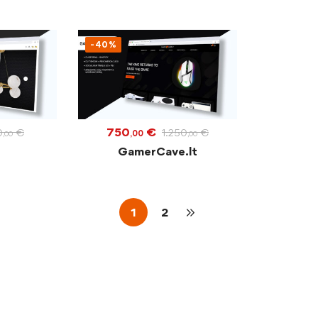
-40%
750
€
0
€
1.250
€
,00
,00
,00
GamerCave.lt
1
2