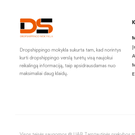
K
M
Į
Dropshippingo mokykla sukurta tam, kad norintys
A
kurti dropshippingo verslą turėtų visą naujokui
M
reikalingą informaciją, taip apsidrausdamas nuo
maksimaliai daug klaidų.
E
Visos teisės saugomos @ UAB Tarptautinės prekybos m