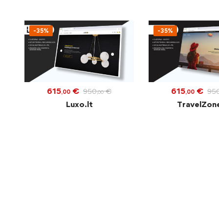
-35%
-35%
615
€
615
€
950
€
95
,00
,00
,00
Luxo.lt
TravelZone