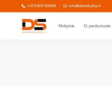
+370 607 83438
info@dsmokykla.lt
Mokymai
El. parduotuvės