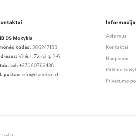
ontaktai
Informacija
Apie mus
B DS Mokykla
monės kodas:
306247188
Kontaktai
dresas:
Vilnius, Žalioji g. 2-6
Naujienos
ob. tel:
+37060783438
Pirkimo taisyk
l. paštas:
info@dsmokykla.lt
Privatumo pol
okykla