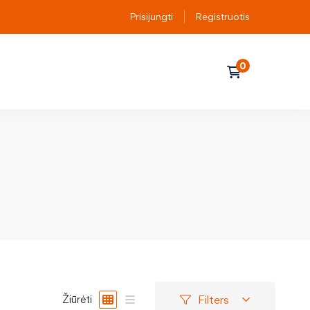
Prisijungti
Registruotis
Filters
Žiūrėti