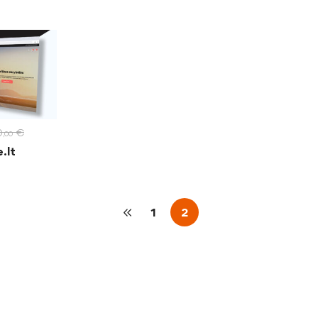
0
€
,00
.lt
1
2