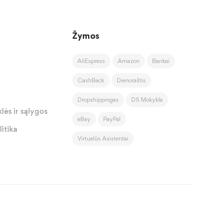
Žymos
AliExpress
Amazon
Bankai
CashBack
Dienoraštis
Dropshippingas
DS Mokykla
lės ir sąlygos
eBay
PayPal
itika
Virtualūs Asistentai