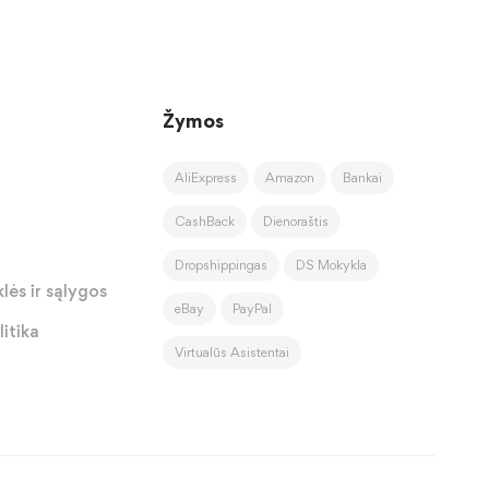
Žymos
AliExpress
Amazon
Bankai
CashBack
Dienoraštis
Dropshippingas
DS Mokykla
lės ir sąlygos
eBay
PayPal
itika
Virtualūs Asistentai