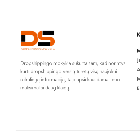
K
M
Į
Dropshippingo mokykla sukurta tam, kad norintys
A
kurti dropshippingo verslą turėtų visą naujokui
M
reikalingą informaciją, taip apsidrausdamas nuo
maksimaliai daug klaidų.
E