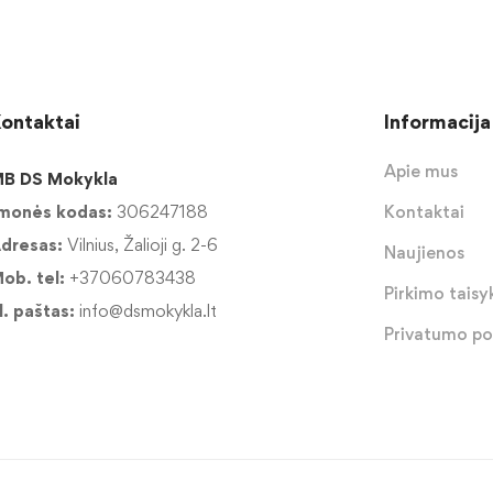
ontaktai
Informacija
Apie mus
B DS Mokykla
monės kodas:
306247188
Kontaktai
dresas:
Vilnius, Žalioji g. 2-6
Naujienos
ob. tel:
+37060783438
Pirkimo taisyk
l. paštas:
info@dsmokykla.lt
Privatumo pol