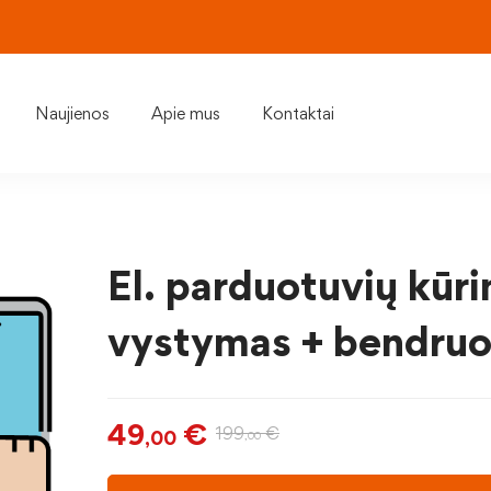
Naujienos
Apie mus
Kontaktai
El. parduotuvių kūri
vystymas + bendru
49
€
199
€
,00
,00