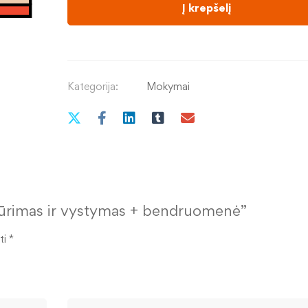
Į krepšelį
Kategorija:
Mokymai
ų kūrimas ir vystymas + bendruomenė”
ti
*