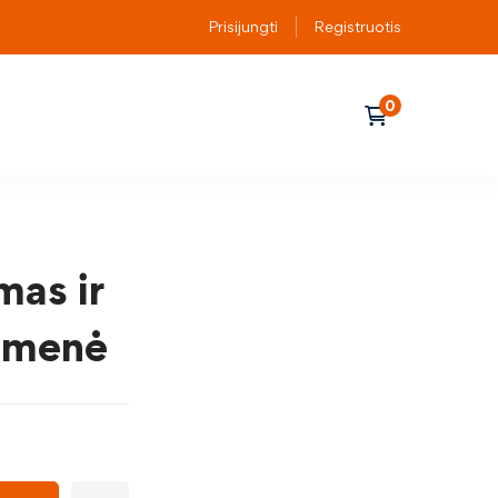
Prisijungti
Registruotis
mas ir
omenė