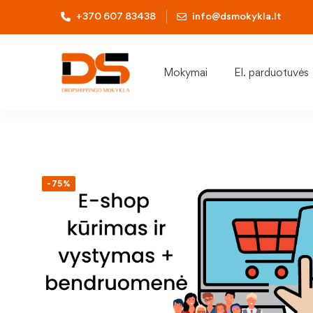
+370 607 83438
info@dsmokykla.lt
Mokymai
El. parduotuvės
-75%