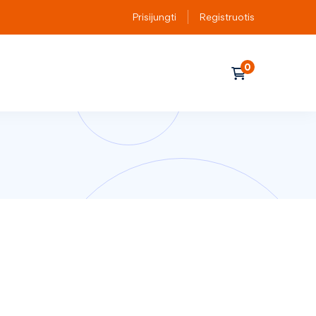
Prisijungti
Registruotis