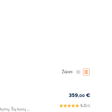
Žiūrėti
359
€
,00
5.0
/5
okymų. Šių kursų …