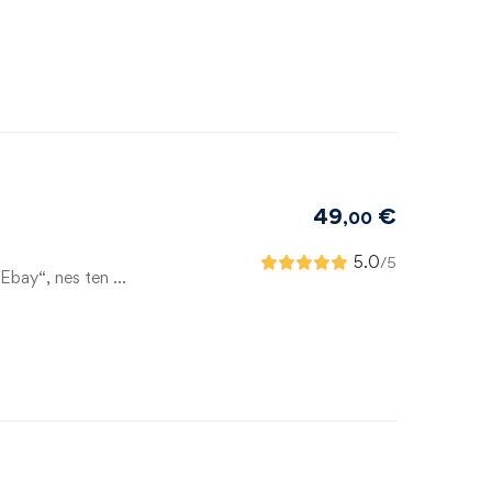
49
€
,00
5.0
/5
„Ebay“, nes ten …