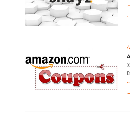
A
A
D