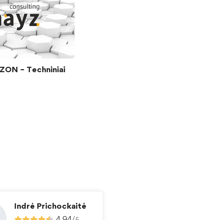
ON – Techniniai
Indrė Prichockaitė
4.94
/
5