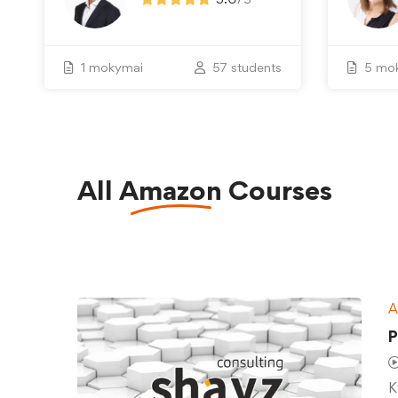
1 mokymai
57 students
5 mo
All
Amazon
Courses
A
P
K