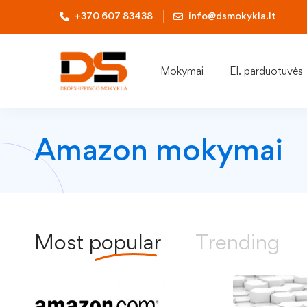
+370 607 83438
info@dsmokykla.lt
Mokymai
El. parduotuvės
Amazon mokymai
Most
popular
Trending