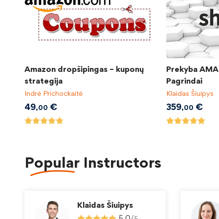
Amazon dropšipingas – kuponų
Prekyba AMAZ
strategija
Pagrindai
Indrė Prichockaitė
Klaidas Šiuipys
49
€
359
€
,00
,00
Popular
Instructors
Klaidas Šiuipys
5.0
/
5