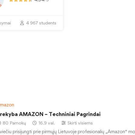
kymai
4 967 students
mazon
rekyba AMAZON – Techniniai Pagrindai
80 Pamokų
16.9 val.
Skirti visiems
viečiu prisijungti prie pirmųjų Lietuvoje profesionalių „Amazon“ m