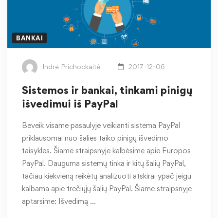
BANKAI
Indrė Prichockaitė
2017-12-06
Sistemos ir bankai, tinkami pinigų
išvedimui iš PayPal
Beveik visame pasaulyje veikianti sistema PayPal
priklausomai nuo šalies taiko pinigų išvedimo
taisykles. Šiame straipsnyje kalbėsime apie Europos
PayPal. Dauguma sistemų tinka ir kitų šalių PayPal,
tačiau kiekvieną reikėtų analizuoti atskirai ypač jeigu
kalbama apie trečiųjų šalių PayPal. Šiame straipsnyje
aptarsime: Išvedimą …