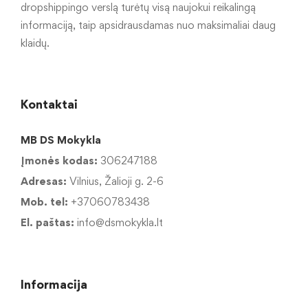
dropshippingo verslą turėtų visą naujokui reikalingą
informaciją, taip apsidrausdamas nuo maksimaliai daug
klaidų.
Kontaktai
MB DS Mokykla
Įmonės kodas:
306247188
Adresas:
Vilnius, Žalioji g. 2-6
Mob. tel:
+37060783438
El. paštas:
info@dsmokykla.lt
Informacija