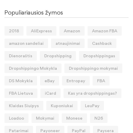
Populiariausios žymos
2018
AliExpress
Amazon
Amazon FBA
amazon sandeliai
atnaujinimai
Cashback
Dienoraštis
Dropshipping
Dropshippingas
Dropshippingo Mokykla
Dropshippingo mokymai
DS Mokykla
eBay
Entropay
FBA
FBA Lietuva
iCard
Kas yra dropshippingas?
Klaidas Siuipys
Kuponiukai
LeuPay
Loadoo
Mokymai
Monese
N26
Patarimai
Payoneer
PayPal
Paysera