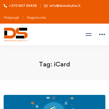
+370 607 83438
info@dsmokykla.lt
Prisijungti
Registruotis
Tag: iCard