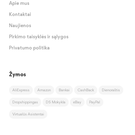
Apie mus
Kontaktai
Naujienos
Pirkimo taisyklės ir sąlygos
Privatumo politika
Žymos
AliExpress
Amazon
Bankai
CashBack
Dienoraštis
Dropshippingas
DS Mokykla
eBay
PayPal
Virtualūs Asistentai