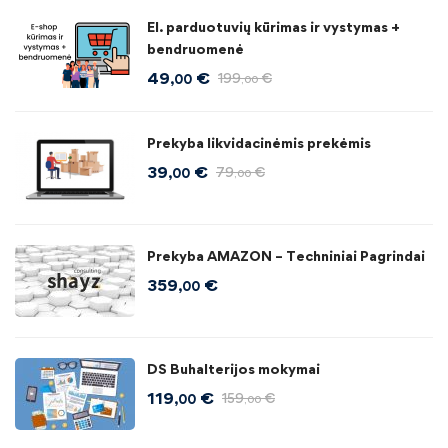
El. parduotuvių kūrimas ir vystymas +
bendruomenė
49
€
199
€
,00
,00
Prekyba likvidacinėmis prekėmis
39
€
79
€
,00
,00
Prekyba AMAZON – Techniniai Pagrindai
359
€
,00
DS Buhalterijos mokymai
119
€
159
€
,00
,00