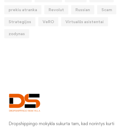
prekiu atranka
Revolut
Russian
Scam
Strategijos
VeRO
Virtualūs asistentai
zodynas
Dropshippingo mokykla sukurta tam, kad norintys kurti