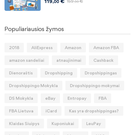
119
€
159
€
,00
,00
Populiariausios žymos
2018
AliExpress
Amazon
Amazon FBA
amazon sandeliai
atnaujinimai
Cashback
Dienoraštis
Dropshipping
Dropshippingas
Dropshippingo Mokykla
Dropshippingo mokymai
DS Mokykla
eBay
Entropay
FBA
FBA Lietuva
iCard
Kas yra dropshippingas?
Klaidas Siuipys
Kuponiukai
LeuPay