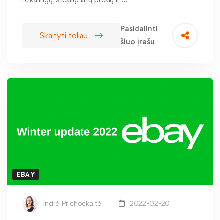
Pasidalinti
Skaityti toliau
šiuo įrašu
EBAY
Indrė Prichockaitė
2022-02-20