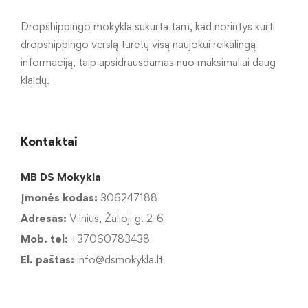
Dropshippingo mokykla sukurta tam, kad norintys kurti
dropshippingo verslą turėtų visą naujokui reikalingą
informaciją, taip apsidrausdamas nuo maksimaliai daug
klaidų.
Kontaktai
MB DS Mokykla
Įmonės kodas:
306247188
Adresas:
Vilnius, Žalioji g. 2-6
Mob. tel:
+37060783438
El. paštas:
info@dsmokykla.lt