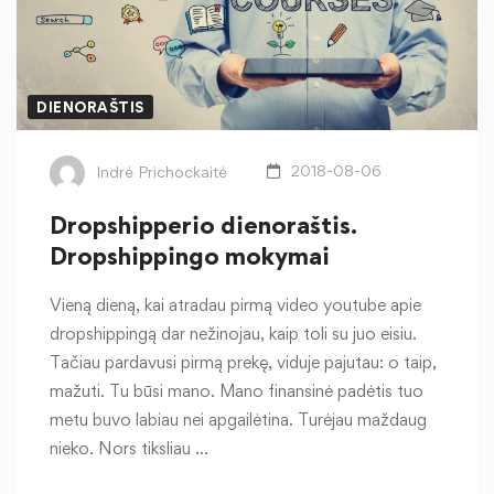
DIENORAŠTIS
Indrė Prichockaitė
2018-08-06
Dropshipperio dienoraštis.
Dropshippingo mokymai
Vieną dieną, kai atradau pirmą video youtube apie
dropshippingą dar nežinojau, kaip toli su juo eisiu.
Tačiau pardavusi pirmą prekę, viduje pajutau: o taip,
mažuti. Tu būsi mano. Mano finansinė padėtis tuo
metu buvo labiau nei apgailėtina. Turėjau maždaug
nieko. Nors tiksliau …