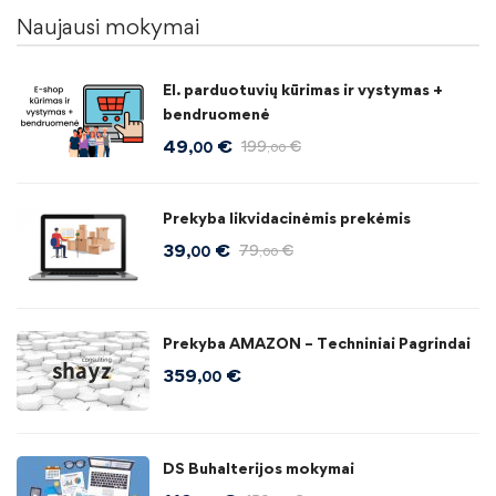
Naujausi mokymai
El. parduotuvių kūrimas ir vystymas +
bendruomenė
49
€
199
€
,00
,00
Prekyba likvidacinėmis prekėmis
39
€
79
€
,00
,00
Prekyba AMAZON – Techniniai Pagrindai
359
€
,00
DS Buhalterijos mokymai