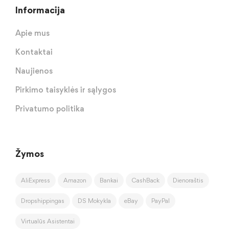
Informacija
Apie mus
Kontaktai
Naujienos
Pirkimo taisyklės ir sąlygos
Privatumo politika
Žymos
AliExpress
Amazon
Bankai
CashBack
Dienoraštis
Dropshippingas
DS Mokykla
eBay
PayPal
Virtualūs Asistentai