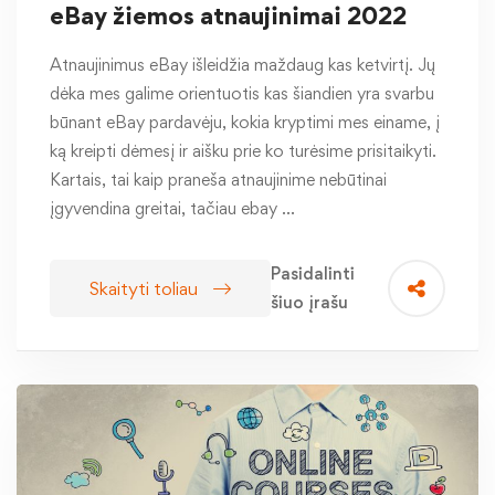
eBay žiemos atnaujinimai 2022
Atnaujinimus eBay išleidžia maždaug kas ketvirtį. Jų
dėka mes galime orientuotis kas šiandien yra svarbu
būnant eBay pardavėju, kokia kryptimi mes einame, į
ką kreipti dėmesį ir aišku prie ko turėsime prisitaikyti.
Kartais, tai kaip praneša atnaujinime nebūtinai
įgyvendina greitai, tačiau ebay …
Pasidalinti
Skaityti toliau
šiuo įrašu