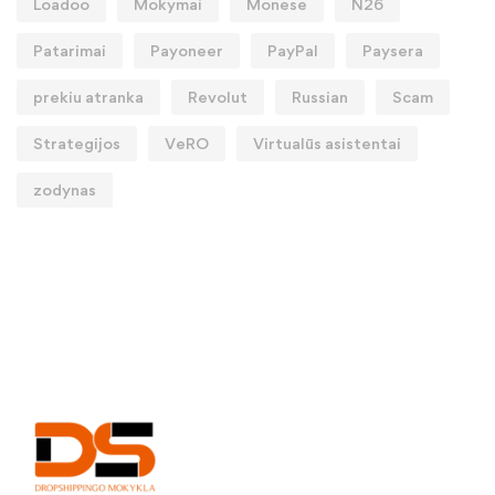
Loadoo
Mokymai
Monese
N26
Patarimai
Payoneer
PayPal
Paysera
prekiu atranka
Revolut
Russian
Scam
Strategijos
VeRO
Virtualūs asistentai
zodynas