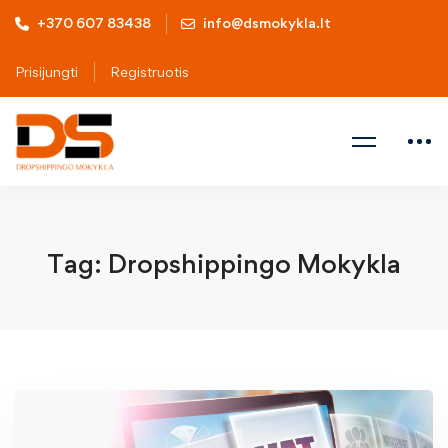
+370 607 83438
info@dsmokykla.lt
Prisijungti
Registruotis
Tag: Dropshippingo Mokykla