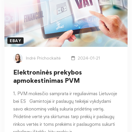
EBAY
Indrė Prichockaitė
2024-01-21
Elektroninės prekybos
apmokestinimas PVM
1. PVM mokesčio samprata ir reguliavimas Lietuvoje
bei ES Gamintojai ir paslaugų teikėjai vykdydami
savo ekonominę veiklą sukuria pridėtinę vertę.
Pridėtinė vertė yra skirtumas tarp prekių ir paslaugų
rinkos vertės ir toms prekėms ir paslaugoms sukurti
reikalingų išteklių, kitų prekių ir …