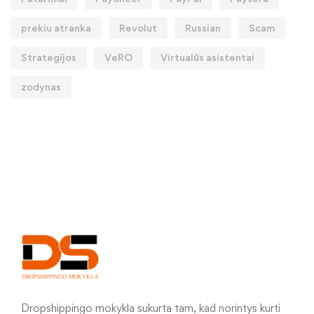
prekiu atranka
Revolut
Russian
Scam
Strategijos
VeRO
Virtualūs asistentai
zodynas
Dropshippingo mokykla sukurta tam, kad norintys kurti