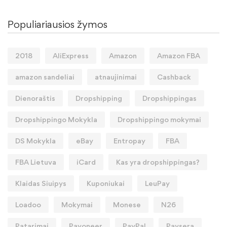
Populiariausios žymos
2018
AliExpress
Amazon
Amazon FBA
amazon sandeliai
atnaujinimai
Cashback
Dienoraštis
Dropshipping
Dropshippingas
Dropshippingo Mokykla
Dropshippingo mokymai
DS Mokykla
eBay
Entropay
FBA
FBA Lietuva
iCard
Kas yra dropshippingas?
Klaidas Siuipys
Kuponiukai
LeuPay
Loadoo
Mokymai
Monese
N26
Patarimai
Payoneer
PayPal
Paysera