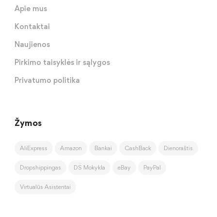
Apie mus
Kontaktai
Naujienos
Pirkimo taisyklės ir sąlygos
Privatumo politika
Žymos
AliExpress
Amazon
Bankai
CashBack
Dienoraštis
Dropshippingas
DS Mokykla
eBay
PayPal
Virtualūs Asistentai