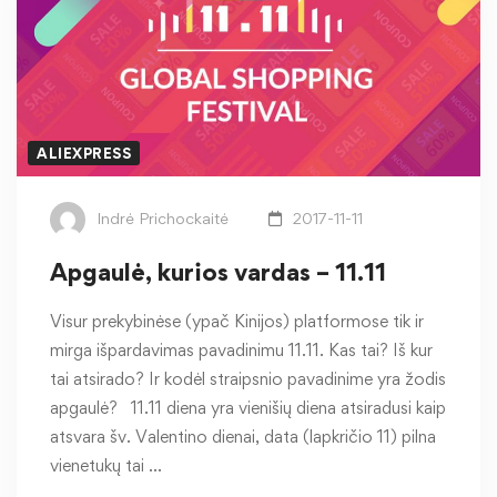
ALIEXPRESS
Indrė Prichockaitė
2017-11-11
Apgaulė, kurios vardas – 11.11
Visur prekybinėse (ypač Kinijos) platformose tik ir
mirga išpardavimas pavadinimu 11.11. Kas tai? Iš kur
tai atsirado? Ir kodėl straipsnio pavadinime yra žodis
apgaulė? 11.11 diena yra vienišių diena atsiradusi kaip
atsvara šv. Valentino dienai, data (lapkričio 11) pilna
vienetukų tai …