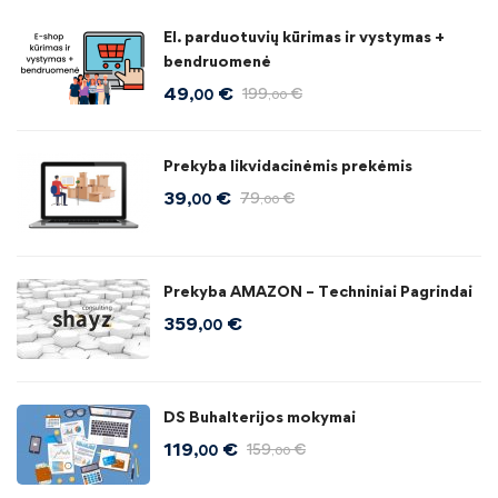
El. parduotuvių kūrimas ir vystymas +
bendruomenė
49
€
199
€
,00
,00
Prekyba likvidacinėmis prekėmis
39
€
79
€
,00
,00
Prekyba AMAZON – Techniniai Pagrindai
359
€
,00
DS Buhalterijos mokymai
119
€
159
€
,00
,00