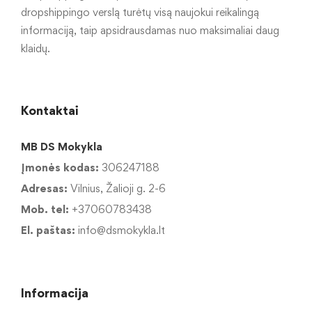
dropshippingo verslą turėtų visą naujokui reikalingą
informaciją, taip apsidrausdamas nuo maksimaliai daug
klaidų.
Kontaktai
MB DS Mokykla
Įmonės kodas:
306247188
Adresas:
Vilnius, Žalioji g. 2-6
Mob. tel:
+37060783438
El. paštas:
info@dsmokykla.lt
Informacija