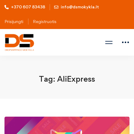
+370 607 83438
info@dsmokykla.lt
Prisijungti
Registruotis
Tag: AliExpress