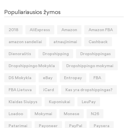
Populiariausios žymos
2018
AliExpress
Amazon
Amazon FBA
amazon sandeliai
atnaujinimai
Cashback
Dienoraštis
Dropshipping
Dropshippingas
Dropshippingo Mokykla
Dropshippingo mokymai
DS Mokykla
eBay
Entropay
FBA
FBA Lietuva
iCard
Kas yra dropshippingas?
Klaidas Siuipys
Kuponiukai
LeuPay
Loadoo
Mokymai
Monese
N26
Patarimai
Payoneer
PayPal
Paysera