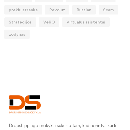
prekiu atranka
Revolut
Russian
Scam
Strategijos
VeRO
Virtualūs asistentai
zodynas
Dropshippingo mokykla sukurta tam, kad norintys kurti