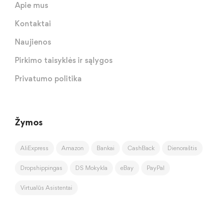
Apie mus
Kontaktai
Naujienos
Pirkimo taisyklės ir sąlygos
Privatumo politika
Žymos
AliExpress
Amazon
Bankai
CashBack
Dienoraštis
Dropshippingas
DS Mokykla
eBay
PayPal
Virtualūs Asistentai