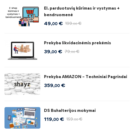
El. parduotuvių kūrimas ir vystymas +
bendruomenė
49
€
199
€
,00
,00
Prekyba likvidacinėmis prekėmis
39
€
79
€
,00
,00
Prekyba AMAZON – Techniniai Pagrindai
359
€
,00
DS Buhalterijos mokymai
119
€
159
€
,00
,00