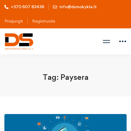
+370 607 83438
info@dsmokykla.lt
Prisijungti
Registruotis
Tag: Paysera