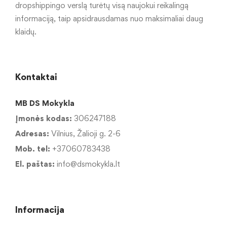
dropshippingo verslą turėtų visą naujokui reikalingą
informaciją, taip apsidrausdamas nuo maksimaliai daug
klaidų.
Kontaktai
MB DS Mokykla
Įmonės kodas:
306247188
Adresas:
Vilnius, Žalioji g. 2-6
Mob. tel:
+37060783438
El. paštas:
info@dsmokykla.lt
Informacija