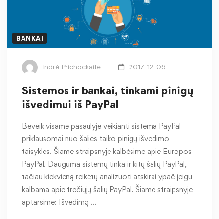
BANKAI
Indrė Prichockaitė
2017-12-06
Sistemos ir bankai, tinkami pinigų
išvedimui iš PayPal
Beveik visame pasaulyje veikianti sistema PayPal
priklausomai nuo šalies taiko pinigų išvedimo
taisykles. Šiame straipsnyje kalbėsime apie Europos
PayPal. Dauguma sistemų tinka ir kitų šalių PayPal,
tačiau kiekvieną reikėtų analizuoti atskirai ypač jeigu
kalbama apie trečiųjų šalių PayPal. Šiame straipsnyje
aptarsime: Išvedimą …