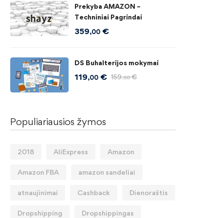
Prekyba AMAZON –
Techniniai Pagrindai
359
€
,00
DS Buhalterijos mokymai
119
€
159
€
,00
,00
Populiariausios žymos
2018
AliExpress
Amazon
Amazon FBA
amazon sandeliai
atnaujinimai
Cashback
Dienoraštis
Dropshipping
Dropshippingas