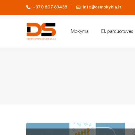
+370 607 83438
info@dsmokykla.lt
Mokymai
El. parduotuvės