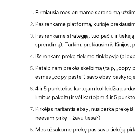
Pirmiausia mes priimame sprendimą užsiim
Pasirenkame platformą, kurioje prekiausime
Pasirenkame strategiją, tuo pačiu ir tiekėj
sprendimą). Tarkim, prekiausim iš Kinijos, p
Išsirenkam prekę tiekimo tinklapyje (aliexp
Patalpinam prekės skelbimą (taip, „copy p
esmės „copy paste“) savo ebay paskyroje 
4 ir 5 punktelius kartojam kol leidžia par
limitus pakeltų ir vėl kartojam 4 ir 5 punkte
Pirkėjas naršantis ebay, nusiperka prekę i
neesam pirkę – žavu tiesa?)
Mes užsakome prekę pas savo tiekėją pirkė