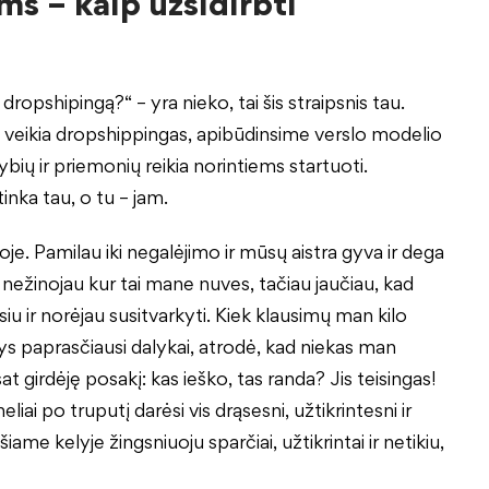
s – kaip užsidirbti
dropshipingą?“ – yra nieko, tai šis straipsnis tau.
p veikia dropshippingas, apibūdinsime verslo modelio
ių ir priemonių reikia norintiems startuoti.
nka tau, o tu – jam.
e. Pamilau iki negalėjimo ir mūsų aistra gyva ir dega
aš nežinojau kur tai mane nuves, tačiau jaučiau, kad
siu ir norėjau susitvarkyti. Kiek klausimų man kilo
ys paprasčiausi dalykai, atrodė, kad niekas man
 girdėję posakį: kas ieško, tas randa? Jis teisingas!
liai po truputį darėsi vis drąsesni, užtikrintesni ir
me kelyje žingsniuoju sparčiai, užtikrintai ir netikiu,