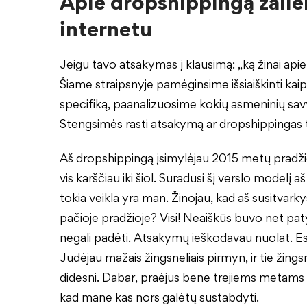
Apie dropshippingą žaliem
internetu
Jeigu tavo atsakymas į klausimą: „ką žinai apie 
Šiame straipsnyje pamėginsime išsiaiškinti kai
specifiką, paanalizuosime kokių asmeninių savyb
Stengsimės rasti atsakymą ar dropshippingas ti
Aš dropshippingą įsimylėjau 2015 metų pradžioj
vis karščiau iki šiol. Suradusi šį verslo modelį 
tokia veikla yra man. Žinojau, kad aš susitvarky
pačioje pradžioje? Visi! Neaiškūs buvo net pat
negali padėti. Atsakymų ieškodavau nuolat. Esat
Judėjau mažais žingsneliais pirmyn, ir tie žingsne
didesni. Dabar, praėjus bene trejiems metams šia
kad mane kas nors galėtų sustabdyti.