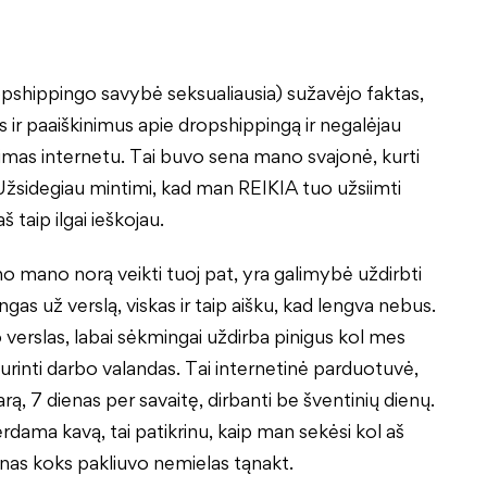
opshippingo savybė seksualiausia) sužavėjo faktas,
us ir paaiškinimus apie dropshippingą ir negalėjau
kūrimas internetu. Tai buvo sena mano svajonė, kurti
. Užsidegiau mintimi, kad man REIKIA tuo užsiimti
š taip ilgai ieškojau.
no mano norą veikti tuoj pat, yra galimybė uždirbti
ingas už verslą, viskas ir taip aišku, kad lengva nebus.
verslas, labai sėkmingai uždirba pinigus kol mes
rinti darbo valandas. Tai internetinė parduotuvė,
ą, 7 dienas per savaitę, dirbanti be šventinių dienų.
erdama kavą, tai patikrinu, kaip man sekėsi kol aš
pnas koks pakliuvo nemielas tąnakt.