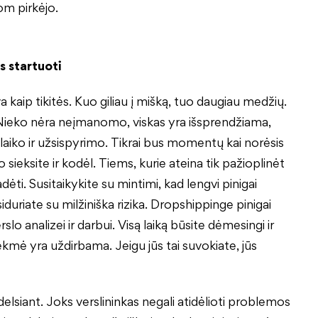
om pirkėjo.
 startuoti
 kaip tikitės. Kuo giliau į mišką, tuo daugiau medžių.
 Nieko nėra neįmanomo, viskas yra išsprendžiama,
 laiko ir užsispyrimo. Tikrai bus momentų kai norėsis
o sieksite ir kodėl. Tiems, kurie ateina tik pažioplinėt
adėti. Susitaikykite su mintimi, kad lengvi pinigai
siduriate su milžiniška rizika. Dropshippinge pinigai
rslo analizei ir darbui. Visą laiką būsite dėmesingi ir
kmė yra uždirbama. Jeigu jūs tai suvokiate, jūs
siant. Joks verslininkas negali atidėlioti problemos