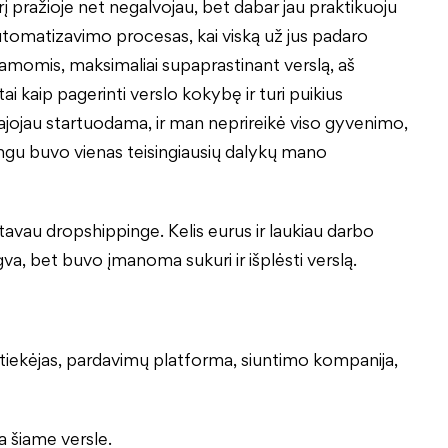
į pražioje net negalvojau, bet dabar jau praktikuoju
utomatizavimo procesas, kai viską už jus padaro
ramomis, maksimaliai supaprastinant verslą, aš
 kaip pagerinti verslo kokybę ir turi puikius
svajojau startuodama, ir man neprireikė viso gyvenimo,
ingu buvo vienas teisingiausių dalykų mano
atavau dropshippinge. Kelis eurus ir laukiau darbo
a, bet buvo įmanoma sukuri ir išplėsti verslą.
 tiekėjas, pardavimų platforma, siuntimo kompanija,
a šiame versle.