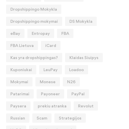
Dropshippingo Mokykla
Dropshippingo mokymai
DS Mokykla
eBay
Entropay
FBA
FBA Lietuva
iCard
Kas yra dropshippingas?
Klaidas Siuipys
Kuponiukai
LeuPay
Loadoo
Mokymai
Monese
N26
Patarimai
Payoneer
PayPal
Paysera
prekiu atranka
Revolut
Russian
Scam
Strategijos