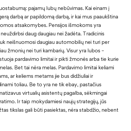
o nuostabumą: pajamų lubų nebūvimas. Kai einam į
erą darbą ar papildomą darbą, ir kai mus paaukština
ildomos atsakomybes. Pensijos išmokoms yra
neuždirbsi daug daugiau nei žadėta. Tradicinis
juk neišnuomosi daugiau automobilių nei turi per
au žmonių nei turi kambarių. Visur yra lubos –
tuoja pardavimo limitai ir pikti žmonės arba tie kurie
elas. Bet tai nėra melas. Pardavimo limitai keliami
s, ar keliems metams jie bus didžiuliai ir
idinami toliau. Be to yra ne tik ebay, pastačius
atizavus virtualių asistentų pagalba, sėkmingai
timo. Ir taip mokydamiesi naujų strategijų, jūs
tas tikslas gali būti pasiektas, nėra stabdžio, nebent