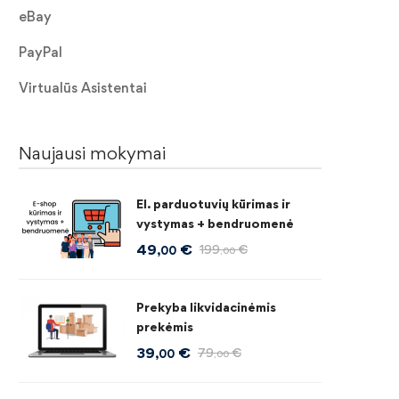
eBay
PayPal
Virtualūs Asistentai
Naujausi mokymai
El. parduotuvių kūrimas ir
vystymas + bendruomenė
49
€
199
€
,00
,00
Prekyba likvidacinėmis
prekėmis
39
€
79
€
,00
,00