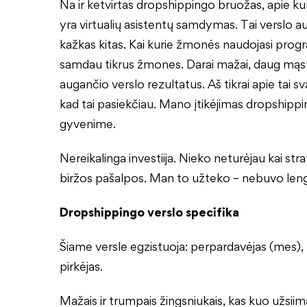
Na ir ketvirtas dropshippingo bruožas, apie kur
yra virtualių asistentų samdymas. Tai verslo a
kažkas kitas. Kai kurie žmonės naudojasi prog
samdau tikrus žmones. Darai mažai, daug mąstai
augančio verslo rezultatus. Aš tikrai apie tai 
kad tai pasiekčiau. Mano įtikėjimas dropshipp
gyvenime.
Nereikalinga investiija. Nieko neturėjau kai str
biržos pašalpos. Man to užteko – nebuvo lengv
Dropshippingo verslo specifika
Šiame versle egzistuoja: perpardavėjas (mes),
pirkėjas.
Mažais ir trumpais žingsniukais, kas kuo užsiim