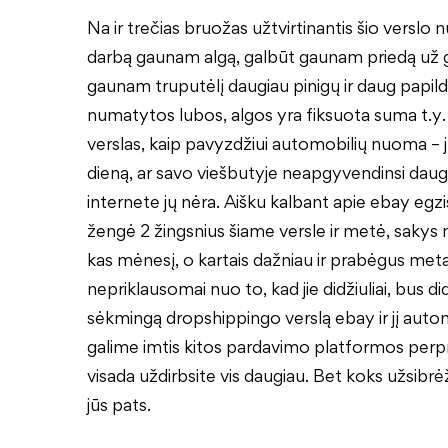
Na ir trečias bruožas užtvirtinantis šio versl
darbą gaunam algą, galbūt gaunam priedą už g
gaunam truputėlį daugiau pinigų ir daug pap
numatytos lubos, algos yra fiksuota suma t.y. 
verslas, kaip pavyzdžiui automobilių nuoma – 
dieną, ar savo viešbutyje neapgyvendinsi daugi
internete jų nėra. Aišku kalbant apie ebay egzis
žengė 2 žingsnius šiame versle ir metė, sakys m
kas mėnesį, o kartais dažniau ir prabėgus metam
nepriklausomai nuo to, kad jie didžiuliai, bus d
sėkmingą dropshippingo verslą ebay ir jį autom
galime imtis kitos pardavimo platformos perpra
visada uždirbsite vis daugiau. Bet koks užsibrėž
jūs pats.