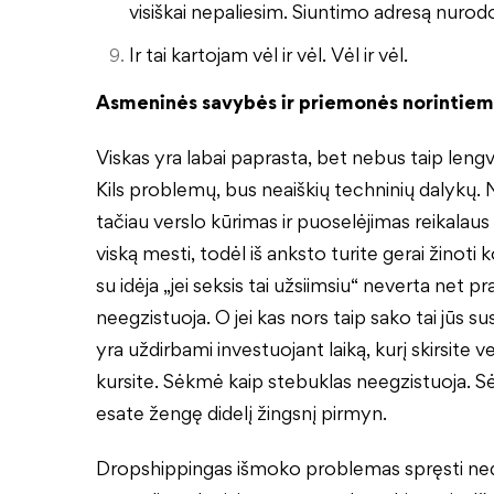
visiškai nepaliesim. Siuntimo adresą nurod
Ir tai kartojam vėl ir vėl. Vėl ir vėl.
Asmeninės savybės ir priemonės norintiems
Viskas yra labai paprasta, bet nebus taip lengva
Kils problemų, bus neaiškių techninių dalykų.
tačiau verslo kūrimas ir puoselėjimas reikalaus
viską mesti, todėl iš anksto turite gerai žinoti k
su idėja „jei seksis tai užsiimsiu“ neverta net pr
neegzistuoja. O jei kas nors taip sako tai jūs su
yra uždirbami investuojant laiką, kurį skirsite ve
kursite. Sėkmė kaip stebuklas neegzistuoja. Sė
esate žengę didelį žingsnį pirmyn.
Dropshippingas išmoko problemas spręsti nedel