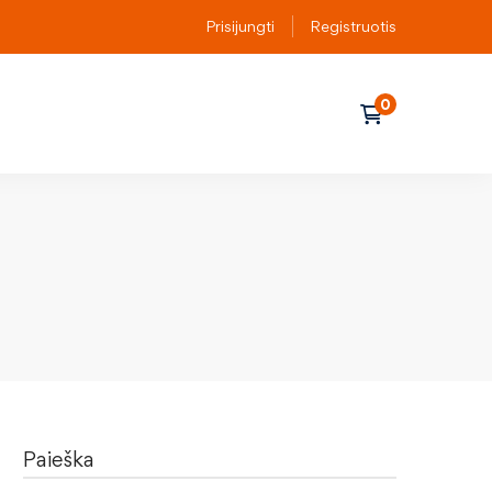
Prisijungti
Registruotis
Paieška