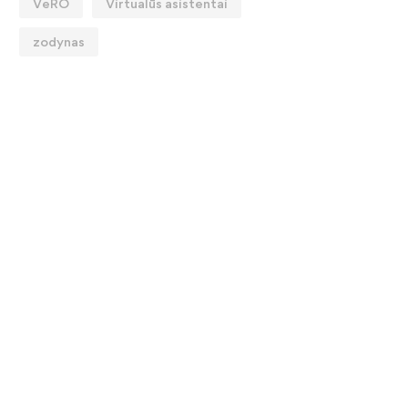
VeRO
Virtualūs asistentai
zodynas