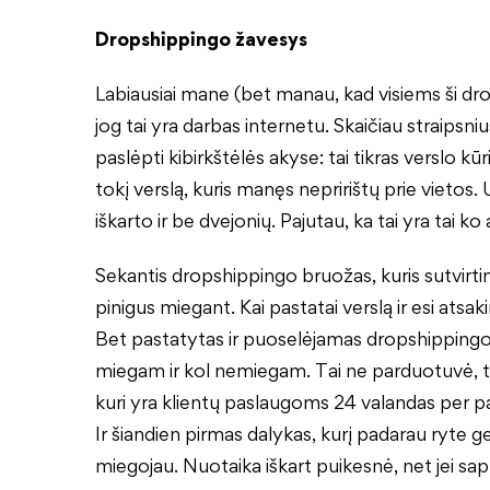
Dropshippingo žavesys
Labiausiai mane (bet manau, kad visiems ši dr
jog tai yra darbas internetu. Skaičiau straipsni
paslėpti kibirkštėlės akyse: tai tikras verslo 
tokį verslą, kuris manęs nepririštų prie vietos
iškarto ir be dvejonių. Pajutau, ka tai yra tai ko a
Sekantis dropshippingo bruožas, kuris sutvirti
pinigus miegant. Kai pastatai verslą ir esi atsak
Bet pastatytas ir puoselėjamas dropshippingo 
miegam ir kol nemiegam. Tai ne parduotuvė, tu
kuri yra klientų paslaugoms 24 valandas per par
Ir šiandien pirmas dalykas, kurį padarau ryte g
miegojau. Nuotaika iškart puikesnė, net jei sa