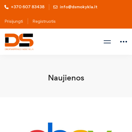
+370 607 83438
info@dsmokykla.lt
Prisijungti
Registruotis
Naujienos