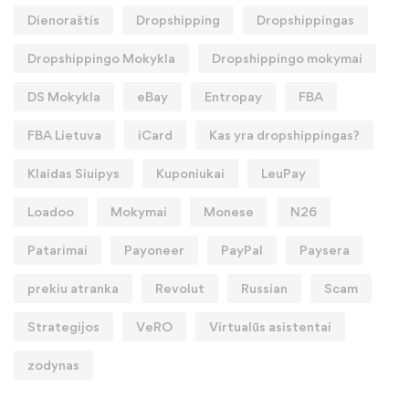
Dienoraštis
Dropshipping
Dropshippingas
Dropshippingo Mokykla
Dropshippingo mokymai
DS Mokykla
eBay
Entropay
FBA
FBA Lietuva
iCard
Kas yra dropshippingas?
Klaidas Siuipys
Kuponiukai
LeuPay
Loadoo
Mokymai
Monese
N26
Patarimai
Payoneer
PayPal
Paysera
prekiu atranka
Revolut
Russian
Scam
Strategijos
VeRO
Virtualūs asistentai
zodynas