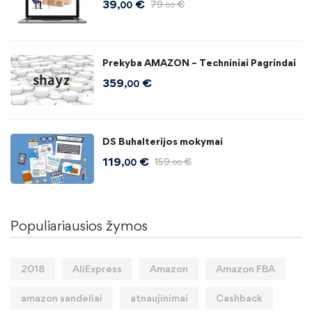
39
€
79
€
,00
,00
Prekyba AMAZON – Techniniai Pagrindai
359
€
,00
DS Buhalterijos mokymai
119
€
159
€
,00
,00
Populiariausios žymos
2018
AliExpress
Amazon
Amazon FBA
amazon sandeliai
atnaujinimai
Cashback