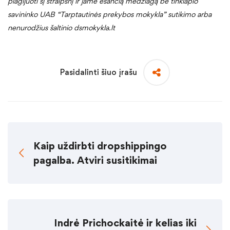
plagijuoti šį straipsnį ir jame esančią medžiagą be tinklapio
savininko UAB “Tarptautinės prekybos mokykla” sutikimo arba
nenurodžius šaltinio dsmokykla.lt
Pasidalinti šiuo įrašu
Kaip uždirbti dropshippingo
pagalba. Atviri susitikimai
Indrė Prichockaitė ir kelias iki