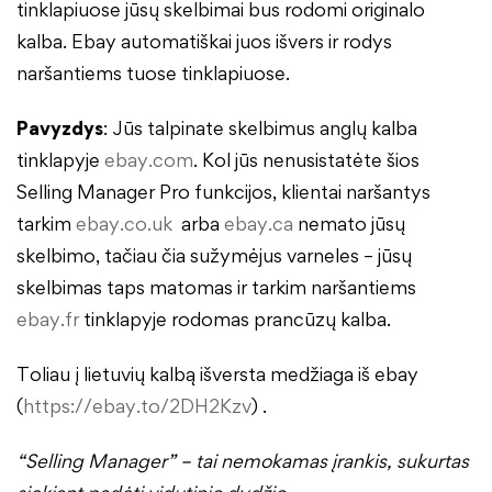
tinklapiuose jūsų skelbimai bus rodomi originalo
kalba. Ebay automatiškai juos išvers ir rodys
naršantiems tuose tinklapiuose.
Pavyzdys
: Jūs talpinate skelbimus anglų kalba
tinklapyje
ebay.com
. Kol jūs nenusistatėte šios
Selling Manager Pro funkcijos, klientai naršantys
tarkim
ebay.co.uk
arba
ebay.ca
nemato jūsų
skelbimo, tačiau čia sužymėjus varneles – jūsų
skelbimas taps matomas ir tarkim naršantiems
ebay.fr
tinklapyje rodomas prancūzų kalba.
Toliau į lietuvių kalbą išversta medžiaga iš ebay
(
https://ebay.to/2DH2Kzv
) .
“Selling Manager” – tai nemokamas įrankis, sukurtas