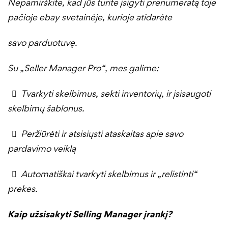
Nepamirškite, kad jūs turite įsigyti prenumeratą toje
pačioje ebay svetainėje, kurioje atidarėte
savo parduotuvę.
Su „Seller Manager Pro“, mes galime:
 Tvarkyti skelbimus, sekti inventorių, ir įsisaugoti
skelbimų šablonus.
 Peržiūrėti ir atsisiųsti ataskaitas apie savo
pardavimo veiklą
 Automatiškai tvarkyti skelbimus ir „relistinti“
prekes.
Kaip užsisakyti Selling Manager įrankį?