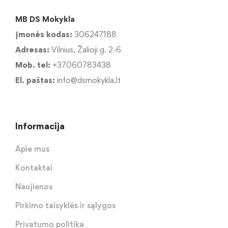
MB DS Mokykla
Įmonės kodas:
306247188
Adresas:
Vilnius, Žalioji g. 2-6
Mob. tel:
+37060783438
El. paštas:
info@dsmokykla.lt
Informacija
Apie mus
Kontaktai
Naujienos
Pirkimo taisyklės ir sąlygos
Privatumo politika