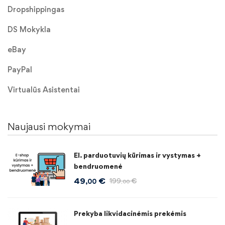
Dropshippingas
DS Mokykla
eBay
PayPal
Virtualūs Asistentai
Naujausi mokymai
El. parduotuvių kūrimas ir vystymas +
bendruomenė
49
€
199
€
,00
,00
Prekyba likvidacinėmis prekėmis