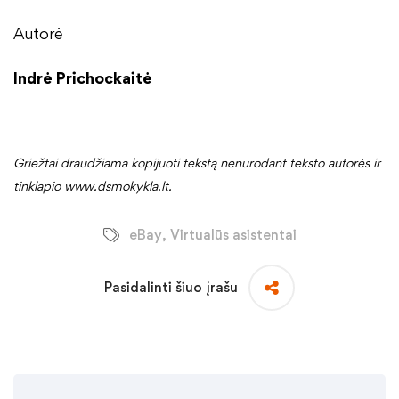
Autorė
Indrė Prichockaitė
Griežtai draudžiama kopijuoti tekstą nenurodant teksto autorės ir
tinklapio www.dsmokykla.lt.
eBay
,
Virtualūs asistentai
Pasidalinti šiuo įrašu