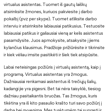
virtualus asistentas. Tuomet iš gautų laiškų
atsirinksite žmones, kuriuos pakviesite į darbo
pokalbį (pvz per skype). Tuomet atliksite darbo
interviu ir atsirinksite labiausiai patikusius. Testuosite
labiausiai patikus ir galiausiai vieną ar kelis asistentus
pasamdysite. Juos apmokysite, atsakysite į jiems
kylančius klausimus. Pradžioje prižiūrėsite ir tikrinsite
ir kiek vėliau imsite pasitikėti ir šiek tiek atsipūsite.
Labai neteisingas požiūris į virtualų asistentą, kaip į
programą. Virtualus asistentas yra žmogus.
Dažniausiai renkamasi asistentus iš trečiųjų šalių,
kadangi jie yra pigesni. Bet tai nėra taisyklė, tiesiog
dažniau pasitaikantis bruožas. Tas žmogus, kuris
tikėtina yra iš kito pasaulio krašto turi savo požiūrį į
darbą bei gyvenimą. Mes turėtumėm tai suprasti ir