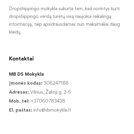
Dropshippingo mokykla sukurta tam, kad norintys kurti
dropshippingo verslą turėtų visą naujokui reikalingą
informaciją, taip apsidrausdamas nuo maksimaliai daug
klaidų.
Kontaktai
MB DS Mokykla
Įmonės kodas:
306247188
Adresas:
Vilnius, Žalioji g. 2-6
Mob. tel:
+37060783438
El. paštas:
info@dsmokykla.lt