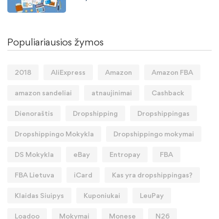
Populiariausios žymos
2018
AliExpress
Amazon
Amazon FBA
amazon sandeliai
atnaujinimai
Cashback
Dienoraštis
Dropshipping
Dropshippingas
Dropshippingo Mokykla
Dropshippingo mokymai
DS Mokykla
eBay
Entropay
FBA
FBA Lietuva
iCard
Kas yra dropshippingas?
Klaidas Siuipys
Kuponiukai
LeuPay
Loadoo
Mokymai
Monese
N26