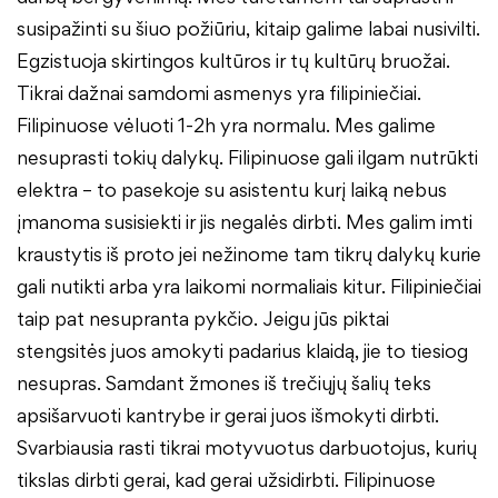
susipažinti su šiuo požiūriu, kitaip galime labai nusivilti.
Egzistuoja skirtingos kultūros ir tų kultūrų bruožai.
Tikrai dažnai samdomi asmenys yra filipiniečiai.
Filipinuose vėluoti 1-2h yra normalu. Mes galime
nesuprasti tokių dalykų. Filipinuose gali ilgam nutrūkti
elektra – to pasekoje su asistentu kurį laiką nebus
įmanoma susisiekti ir jis negalės dirbti. Mes galim imti
kraustytis iš proto jei nežinome tam tikrų dalykų kurie
gali nutikti arba yra laikomi normaliais kitur. Filipiniečiai
taip pat nesupranta pykčio. Jeigu jūs piktai
stengsitės juos amokyti padarius klaidą, jie to tiesiog
nesupras. Samdant žmones iš trečiųjų šalių teks
apsišarvuoti kantrybe ir gerai juos išmokyti dirbti.
Svarbiausia rasti tikrai motyvuotus darbuotojus, kurių
tikslas dirbti gerai, kad gerai užsidirbti. Filipinuose