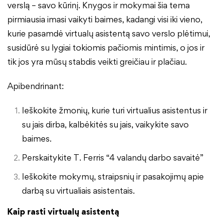
verslą – savo kūrinį. Knygos ir mokymai šia tema
pirmiausia imasi vaikyti baimes, kadangi visi iki vieno,
kurie pasamdė virtualų asistentą savo verslo plėtimui,
susidūrė su lygiai tokiomis pačiomis mintimis, o jos ir
tik jos yra mūsų stabdis veikti greičiau ir plačiau.
Apibendrinant:
Ieškokite žmonių, kurie turi virtualius asistentus ir
su jais dirba, kalbėkitės su jais, vaikykite savo
baimes.
Perskaitykite T. Ferris “4 valandų darbo savaitė”
Ieškokite mokymų, straipsnių ir pasakojimų apie
darbą su virtualiais asistentais.
Kaip rasti virtualų asistentą