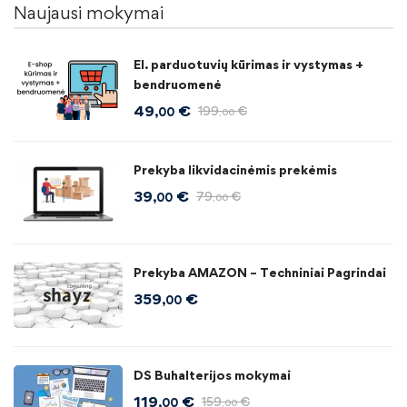
Naujausi mokymai
El. parduotuvių kūrimas ir vystymas +
bendruomenė
49
€
199
€
,00
,00
Prekyba likvidacinėmis prekėmis
39
€
79
€
,00
,00
Prekyba AMAZON – Techniniai Pagrindai
359
€
,00
DS Buhalterijos mokymai
119
€
159
€
,00
,00