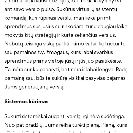
Žinoma, aš laikausi pozicijos, kad reikia laikyti nykštį
ant savo verslo pulso. Sukūrus virtualių asistentų
komandą, kuri rūpinasi verslu, man lieka priimti
sprendimus susijusius su rinkodara, turiu daugiau laiko
mokytis kitų strategijų ir kurta sekančius verslus.
Nebūtų teisinga viską palikti likimo valiai, kol neturite
sau pamainos t.y. žmogaus, kuris labai svarbius
sprendimus priims vietoje jūsų ir jūs juo pasitikėsite.
Tai nėra sunku padaryti, bet nėra ir labai lengva. Radę
pamainą sau, būsite sukūrę visiškai pasyvias pajamas
Jums generuojantį verslą.
Sistemos kūrimas
Sukurti sistemiškai augantį verslą irgi nėra sudėtinga.
Nuo pat pradžių, Jums reikia turėti planą. Planą, kuris