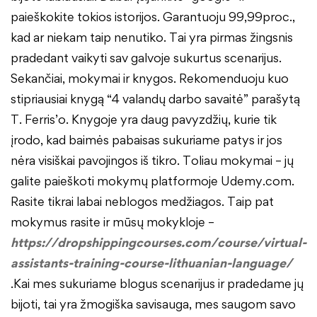
paieškokite tokios istorijos. Garantuoju 99,99proc.,
kad ar niekam taip nenutiko. Tai yra pirmas žingsnis
pradedant vaikyti sav galvoje sukurtus scenarijus.
Sekančiai, mokymai ir knygos. Rekomenduoju kuo
stipriausiai knygą “4 valandų darbo savaitė” parašytą
T. Ferris’o. Knygoje yra daug pavyzdžių, kurie tik
įrodo, kad baimės pabaisas sukuriame patys ir jos
nėra visiškai pavojingos iš tikro. Toliau mokymai – jų
galite paieškoti mokymų platformoje Udemy.com.
Rasite tikrai labai neblogos medžiagos. Taip pat
mokymus rasite ir mūsų mokykloje –
https://dropshippingcourses.com/course/virtual-
assistants-training-course-lithuanian-language/
.Kai mes sukuriame blogus scenarijus ir pradedame jų
bijoti, tai yra žmogiška savisauga, mes saugom savo