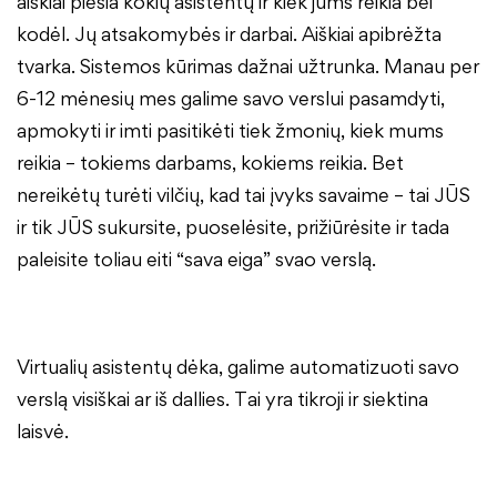
aiškiai piešia kokių asistentų ir kiek jums reikia bei
kodėl. Jų atsakomybės ir darbai. Aiškiai apibrėžta
tvarka. Sistemos kūrimas dažnai užtrunka. Manau per
6-12 mėnesių mes galime savo verslui pasamdyti,
apmokyti ir imti pasitikėti tiek žmonių, kiek mums
reikia – tokiems darbams, kokiems reikia. Bet
nereikėtų turėti vilčių, kad tai įvyks savaime – tai JŪS
ir tik JŪS sukursite, puoselėsite, prižiūrėsite ir tada
paleisite toliau eiti “sava eiga” svao verslą.
Virtualių asistentų dėka, galime automatizuoti savo
verslą visiškai ar iš dallies. Tai yra tikroji ir siektina
laisvė.