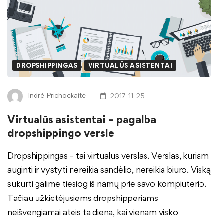
DROPSHIPPINGAS
VIRTUALŪS ASISTENTAI
Indrė Prichockaitė
2017-11-25
Virtualūs asistentai – pagalba
dropshippingo versle
Dropshippingas – tai virtualus verslas. Verslas, kuriam
auginti ir vystyti nereikia sandėlio, nereikia biuro. Viską
sukurti galime tiesiog iš namų prie savo kompiuterio.
Tačiau užkietėjusiems dropshipperiams
neišvengiamai ateis ta diena, kai vienam visko