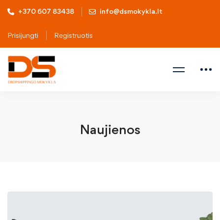
+370 607 83438
info@dsmokykla.lt
Prisijungti
Registruotis
Naujienos