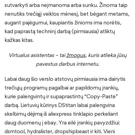
sutvarkyti arba neįmanoma arba sunku. Žinoma taip
nenutiks trečiąjį veiklos mėnesį, bet bėgant metams,
augant pajėgumui, kaupiantis žinioms ima norėtis,
kad paprastą techninį darbą (pirmiausia) atliktų
kažkas kitas.
Virtualus asistentas – tai
žmogus
, kuris atlieka jūsų
pavestus darbus internetu.
Labai daug šio verslo atstovų pirmiausia ima dairytis
trečiųjų programų pagalbai ar papildomų įrankių,
kurie palengvintų ir supaprastintų “Copy-Paste”
darbą. Lietuvių kūrinys DStitan labai palengvina
skelbimų dėjimą iš aliexpress tinklapio perkeliant
daug duomenų į ebay. Yra eilė įrankių pavyzdžiui:
dsmtool, hydralister, dropshipbeast ir kiti. Vieni