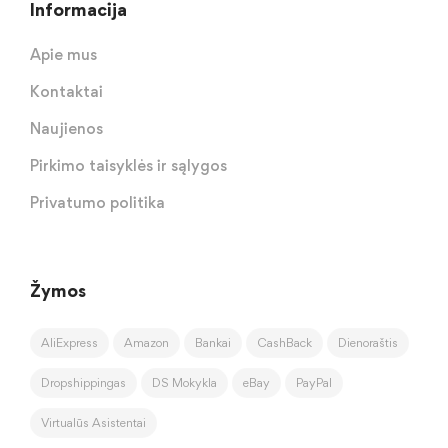
Informacija
Apie mus
Kontaktai
Naujienos
Pirkimo taisyklės ir sąlygos
Privatumo politika
Žymos
AliExpress
Amazon
Bankai
CashBack
Dienoraštis
Dropshippingas
DS Mokykla
eBay
PayPal
Virtualūs Asistentai