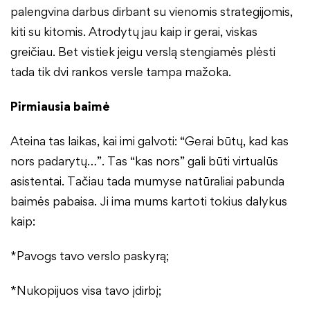
palengvina darbus dirbant su vienomis strategijomis,
kiti su kitomis. Atrodytų jau kaip ir gerai, viskas
greičiau. Bet vistiek jeigu verslą stengiamės plėsti
tada tik dvi rankos versle tampa mažoka.
Pirmiausia baimė
Ateina tas laikas, kai imi galvoti: “Gerai būtų, kad kas
nors padarytų…”. Tas “kas nors” gali būti virtualūs
asistentai. Tačiau tada mumyse natūraliai pabunda
baimės pabaisa. Ji ima mums kartoti tokius dalykus
kaip:
*Pavogs tavo verslo paskyrą;
*Nukopijuos visa tavo įdirbį;