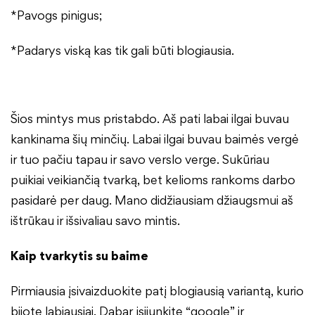
*Pavogs pinigus;
*Padarys viską kas tik gali būti blogiausia.
Šios mintys mus pristabdo. Aš pati labai ilgai buvau
kankinama šių minčių. Labai ilgai buvau baimės vergė
ir tuo pačiu tapau ir savo verslo verge. Sukūriau
puikiai veikiančią tvarką, bet kelioms rankoms darbo
pasidarė per daug. Mano didžiausiam džiaugsmui aš
ištrūkau ir išsivaliau savo mintis.
Kaip tvarkytis su baime
Pirmiausia įsivaizduokite patį blogiausią variantą, kurio
bijote labiausiai. Dabar įsijunkite “google” ir