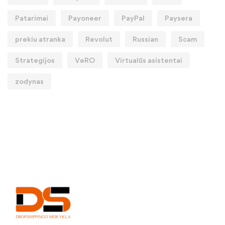
Patarimai
Payoneer
PayPal
Paysera
prekiu atranka
Revolut
Russian
Scam
Strategijos
VeRO
Virtualūs asistentai
zodynas