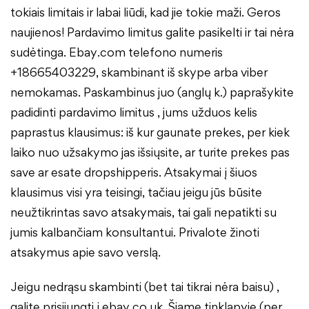
tokiais limitais ir labai liūdi, kad jie tokie maži. Geros
naujienos! Pardavimo limitus galite pasikelti ir tai nėra
sudėtinga. Ebay.com telefono numeris
+18665403229, skambinant iš skype arba viber
nemokamas. Paskambinus juo (anglų k.) paprašykite
padidinti pardavimo limitus , jums užduos kelis
paprastus klausimus: iš kur gaunate prekes, per kiek
laiko nuo užsakymo jas išsiųsite, ar turite prekes pas
save ar esate dropshipperis. Atsakymai į šiuos
klausimus visi yra teisingi, tačiau jeigu jūs būsite
neužtikrintas savo atsakymais, tai gali nepatikti su
jumis kalbančiam konsultantui. Privalote žinoti
atsakymus apie savo verslą.
Jeigu nedrąsu skambinti (bet tai tikrai nėra baisu) ,
galite prisijungti į ebay.co.uk. Šiame tinklapyje (per