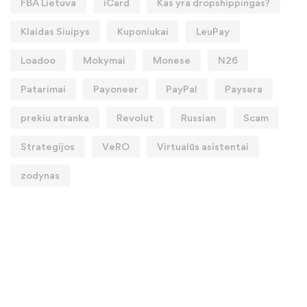
FBA Lietuva
iCard
Kas yra dropshippingas?
Klaidas Siuipys
Kuponiukai
LeuPay
Loadoo
Mokymai
Monese
N26
Patarimai
Payoneer
PayPal
Paysera
prekiu atranka
Revolut
Russian
Scam
Strategijos
VeRO
Virtualūs asistentai
zodynas