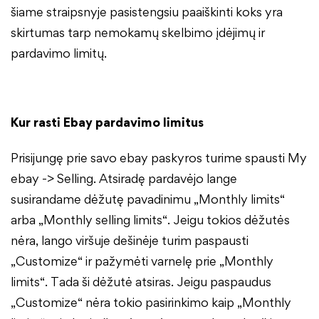
šiame straipsnyje pasistengsiu paaiškinti koks yra
skirtumas tarp nemokamų skelbimo įdėjimų ir
pardavimo limitų.
Kur rasti Ebay pardavimo limitus
Prisijungę prie savo ebay paskyros turime spausti My
ebay -> Selling. Atsiradę pardavėjo lange
susirandame dėžutę pavadinimu „Monthly limits“
arba „Monthly selling limits“. Jeigu tokios dėžutės
nėra, lango viršuje dešinėje turim paspausti
„Customize“ ir pažymėti varnelę prie „Monthly
limits“. Tada ši dėžutė atsiras. Jeigu paspaudus
„Customize“ nėra tokio pasirinkimo kaip „Monthly