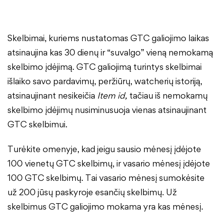
Skelbimai, kuriems nustatomas GTC galiojimo laikas
atsinaujina kas 30 dienų ir “suvalgo” vieną nemokamą
skelbimo įdėjimą. GTC galiojimą turintys skelbimai
išlaiko savo pardavimų, peržiūrų, watcherių istoriją,
atsinaujinant nesikeičia
Item id,
tačiau iš nemokamų
skelbimo įdėjimų nusiminusuoja vienas atsinaujinant
GTC skelbimui.
Turėkite omenyje, kad jeigu sausio mėnesį įdėjote
100 vienetų GTC skelbimų, ir vasario mėnesį įdėjote
100 GTC skelbimų. Tai vasario mėnesį sumokėsite
už 200 jūsų paskyroje esančių skelbimų. Už
skelbimus GTC galiojimo mokama yra kas mėnesį.