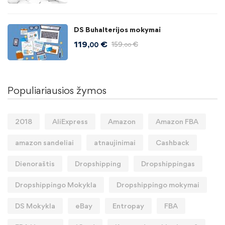
DS Buhalterijos mokymai
119
€
159
€
,00
,00
Populiariausios žymos
2018
AliExpress
Amazon
Amazon FBA
amazon sandeliai
atnaujinimai
Cashback
Dienoraštis
Dropshipping
Dropshippingas
Dropshippingo Mokykla
Dropshippingo mokymai
DS Mokykla
eBay
Entropay
FBA