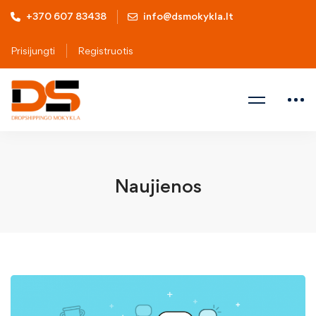
+370 607 83438
info@dsmokykla.lt
Prisijungti
Registruotis
Naujienos