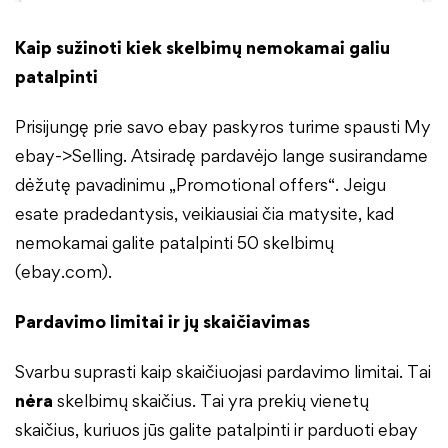
Kaip sužinoti kiek skelbimų nemokamai galiu
patalpinti
Prisijungę prie savo ebay paskyros turime spausti My
ebay->Selling. Atsiradę pardavėjo lange susirandame
dėžutę pavadinimu „Promotional offers“. Jeigu
esate pradedantysis, veikiausiai čia matysite, kad
nemokamai galite patalpinti 50 skelbimų
(ebay.com).
Pardavimo limitai ir jų skaičiavimas
Svarbu suprasti kaip skaičiuojasi pardavimo limitai. Tai
nėra
skelbimų skaičius. Tai yra prekių vienetų
skaičius, kuriuos jūs galite patalpinti ir parduoti ebay