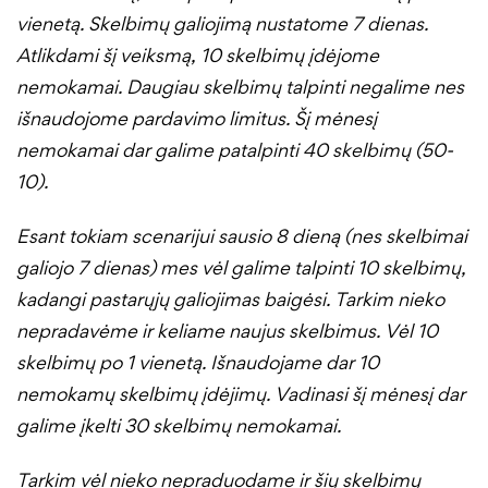
vienetą. Skelbimų galiojimą nustatome 7 dienas.
Atlikdami šį veiksmą, 10 skelbimų įdėjome
nemokamai. Daugiau skelbimų talpinti negalime nes
išnaudojome pardavimo limitus. Šį mėnesį
nemokamai dar galime patalpinti 40 skelbimų (50-
10).
Esant tokiam scenarijui sausio 8 dieną (nes skelbimai
galiojo 7 dienas) mes vėl galime talpinti 10 skelbimų,
kadangi pastarųjų galiojimas baigėsi. Tarkim nieko
nepradavėme ir keliame naujus skelbimus. Vėl 10
skelbimų po 1 vienetą. Išnaudojame dar 10
nemokamų skelbimų įdėjimų. Vadinasi šį mėnesį dar
galime įkelti 30 skelbimų nemokamai.
Tarkim vėl nieko nepraduodame ir šių skelbimų