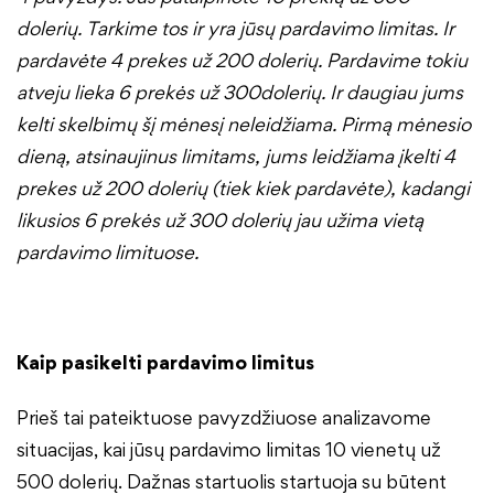
dolerių. Tarkime tos ir yra jūsų pardavimo limitas. Ir
pardavėte 4 prekes už 200 dolerių. Pardavime tokiu
atveju lieka 6 prekės už 300dolerių. Ir daugiau jums
kelti skelbimų šį mėnesį neleidžiama. Pirmą mėnesio
dieną, atsinaujinus limitams, jums leidžiama įkelti 4
prekes už 200 dolerių (tiek kiek pardavėte), kadangi
likusios 6 prekės už 300 dolerių jau užima vietą
pardavimo limituose.
Kaip pasikelti pardavimo limitus
Prieš tai pateiktuose pavyzdžiuose analizavome
situacijas, kai jūsų pardavimo limitas 10 vienetų už
500 dolerių. Dažnas startuolis startuoja su būtent