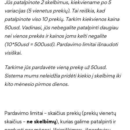
Jūs patalpinote 2 skelbimus, kiekviename po 5
variacijas (5 vienetus prekių). Tai reiškia, kad
patalpinote viso 10 prekių. Tarkim kiekvienos kaina
50usd. Vadinasi, jūs nebegalite patalpinti daugiau
nei vienos prekės ir kainos joms kelti negalite
(10*50usd = 500usd). Pardavimo limitai išnaudoti
visiškai.
Tarkime jūs pardavėte vieną prekę už 50usd.
Sistema mums neleidžia pridėti kiekio į skelbimą iki
kito mėnesio pirmos dienos.
Pardavimo limitai – skaičius prekių (prekių vienetų
skaičius –
ne skelbimų
), kurias galime patalpinti ir
parduoti per mėnesį. Išsireiškimas: „išpardaviau