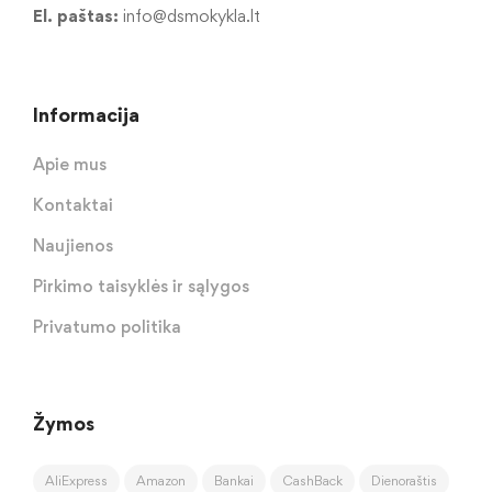
El. paštas:
info@dsmokykla.lt
Informacija
Apie mus
Kontaktai
Naujienos
Pirkimo taisyklės ir sąlygos
Privatumo politika
Žymos
AliExpress
Amazon
Bankai
CashBack
Dienoraštis