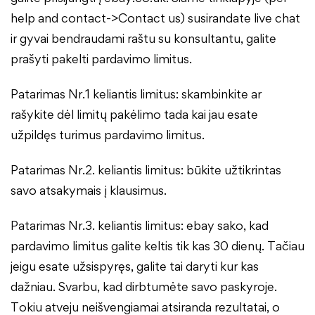
help and contact->Contact us) susirandate live chat
ir gyvai bendraudami raštu su konsultantu, galite
prašyti pakelti pardavimo limitus.
Patarimas Nr.1 keliantis limitus: skambinkite ar
rašykite dėl limitų pakėlimo tada kai jau esate
užpildęs turimus pardavimo limitus.
Patarimas Nr.2. keliantis limitus: būkite užtikrintas
savo atsakymais į klausimus.
Patarimas Nr.3. keliantis limitus: ebay sako, kad
pardavimo limitus galite keltis tik kas 30 dienų. Tačiau
jeigu esate užsispyręs, galite tai daryti kur kas
dažniau. Svarbu, kad dirbtumėte savo paskyroje.
Tokiu atveju neišvengiamai atsiranda rezultatai, o