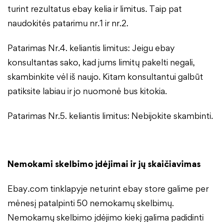
turint rezultatus ebay kelia ir limitus. Taip pat
naudokitės patarimu nr.1 ir nr.2.
Patarimas Nr.4. keliantis limitus: Jeigu ebay
konsultantas sako, kad jums limitų pakelti negali,
skambinkite vėl iš naujo. Kitam konsultantui galbūt
patiksite labiau ir jo nuomonė bus kitokia.
Patarimas Nr.5. keliantis limitus: Nebijokite skambinti.
Nemokami skelbimo įdėjimai ir jų skaičiavimas
Ebay.com tinklapyje neturint ebay store galime per
mėnesį patalpinti 50 nemokamų skelbimų.
Nemokamų skelbimo įdėjimo kiekį galima padidinti