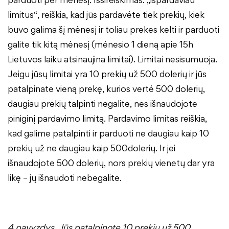
limitus“, reiškia, kad jūs pardavėte tiek prekių, kiek
buvo galima šį mėnesį ir toliau prekes kelti ir parduoti
galite tik kitą mėnesį (mėnesio 1 dieną apie 15h
Lietuvos laiku atsinaujina limitai). Limitai nesisumuoja.
Jeigu jūsų limitai yra 10 prekių už 500 dolerių ir jūs
patalpinate vieną prekę, kurios vertė 500 dolerių,
daugiau prekių talpinti negalite, nes išnaudojote
piniginį pardavimo limitą. Pardavimo limitas reiškia,
kad galime patalpinti ir parduoti ne daugiau kaip 10
prekių už ne daugiau kaip 500dolerių. Ir jei
išnaudojote 500 dolerių, nors prekių vienetų dar yra
likę – jų išnaudoti nebegalite.
4 pavyzdys. Jūs patalpinote 10 prekių už 500