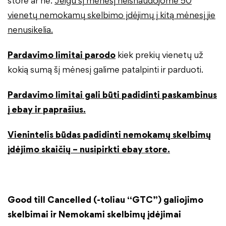
store ar ne.
Jeigu šį mėnesį neišnaudojome 50
vienetų nemokamų skelbimo įdėjimų į kitą mėnesį jie
nenusikelia.
Pardavimo limitai parodo
kiek prekių vienetų už
kokią sumą šį mėnesį galime patalpinti ir parduoti.
Pardavimo limitai gali būti padidinti paskambinus
į ebay ir paprašius.
Vienintelis būdas padidinti nemokamų skelbimų
įdėjimo skaičių – nusipirkti ebay store.
Good till Cancelled (-toliau “GTC”) galiojimo
skelbimai ir Nemokami skelbimų įdėjimai