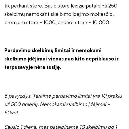
tik perkant store. Basic store leidžia patalpinti 250
skelbimų nemokant skelbimo įdėjimo mokesčio,
premium store – 1000, anchor store – 10 000.
Pardavimo skelbimų limitai ir nemokami
skelbimo įdėjimai vienas nuo kito nepriklauso ir
tarpusavyje nėra susiję.
5 pavyzdys. Tarkime pardavimo limitai yra 10 prekių
už 500 dolerių. Nemokami skelbimo įdėjimai –
50vnt.
Sausio 1 dieną, mes patalpiname 10 skelbimų po 1