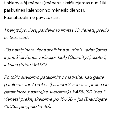
tinklapyje šį mėnesį (mėnesis skaičiuojamas nuo 1 iki
paskutinės kalendorinio mėnesio dienos).
Paanalizuokime pavyzdžiais:
1 pavyzdys. Jūsų pardavimo limitas 10 vienetų prekių
už 500 USD.
Jūs patalpinate vieną skelbimą su trimis variacijomis
ir prie kiekvienos variacijos kiekį (Quantity) įrašote 1,
ir kainą (Price) 15USD.
Po tokio skelbimo patalpinimo matysite, kad galite
patalpinti dar 7 prekes (kadangi 3 vienetus prekių jau
patalpinote pastarąjae skelbime) už 455USD (nes 3
vienetai prekių skelbime po 15USD – jūs išnaudojate
45USD piniginio limito).