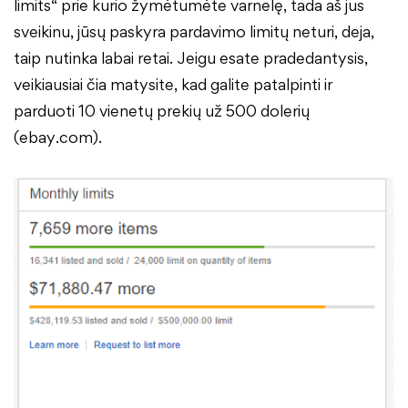
limits“ prie kurio žymėtumėte varnelę, tada aš jus
sveikinu, jūsų paskyra pardavimo limitų neturi, deja,
taip nutinka labai retai. Jeigu esate pradedantysis,
veikiausiai čia matysite, kad galite patalpinti ir
parduoti 10 vienetų prekių už 500 dolerių
(ebay.com).