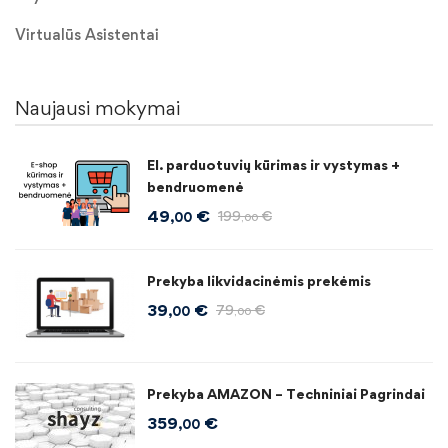
Virtualūs Asistentai
Naujausi mokymai
El. parduotuvių kūrimas ir vystymas +
bendruomenė
49
€
199
€
,00
,00
Prekyba likvidacinėmis prekėmis
39
€
79
€
,00
,00
Prekyba AMAZON – Techniniai Pagrindai
359
€
,00