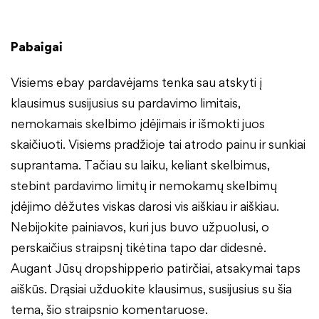
Pabaigai
Visiems ebay pardavėjams tenka sau atskyti į
klausimus susijusius su pardavimo limitais,
nemokamais skelbimo įdėjimais ir išmokti juos
skaičiuoti. Visiems pradžioje tai atrodo painu ir sunkiai
suprantama. Tačiau su laiku, keliant skelbimus,
stebint pardavimo limitų ir nemokamų skelbimų
įdėjimo dėžutes viskas darosi vis aiškiau ir aiškiau.
Nebijokite painiavos, kuri jus buvo užpuolusi, o
perskaičius straipsnį tikėtina tapo dar didesnė.
Augant Jūsų dropshipperio patirčiai, atsakymai taps
aiškūs. Drąsiai užduokite klausimus, susijusius su šia
tema, šio straipsnio komentaruose.