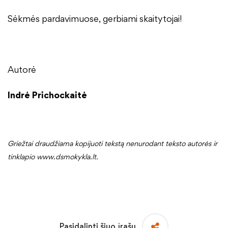
Sėkmės pardavimuose, gerbiami skaitytojai!
Autorė
Indrė Prichockaitė
Griežtai draudžiama kopijuoti tekstą nenurodant teksto autorės ir
tinklapio www.dsmokykla.lt.
Pasidalinti šiuo įrašu