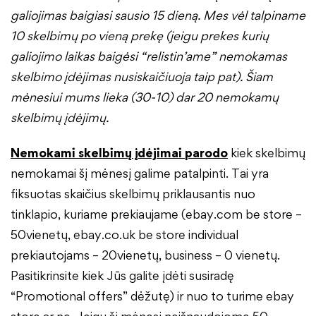
galiojimas baigiasi sausio 15 dieną. Mes vėl talpiname
10 skelbimų po vieną prekę (jeigu prekes kurių
galiojimo laikas baigėsi “relistin’ame” nemokamas
skelbimo įdėjimas nusiskaičiuoja taip pat). Šiam
mėnesiui mums lieka (30-10) dar 20 nemokamų
skelbimų įdėjimų.
Nemokami skelbimų įdėjimai parodo
kiek skelbimų
nemokamai šį mėnesį galime patalpinti. Tai yra
fiksuotas skaičius skelbimų priklausantis nuo
tinklapio, kuriame prekiaujame (ebay.com be store –
50vienetų, ebay.co.uk be store individual
prekiautojams – 20vienetų, business – 0 vienetų.
Pasitikrinsite kiek Jūs galite įdėti susiradę
“Promotional offers” dėžutę) ir nuo to turime ebay