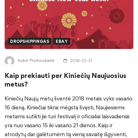
DROPSHIPPINGAS
EBAY
Indrė Prichockaitė
2018-01-31
Kaip prekiauti per Kiniečių Naujuosius
metus?
Kiniečių Naujų metų šventė 2018 metais vyks vasario
16 dieną. Kiniečiai tikrai mėgsta švęsti, Naujiesiems
metams sutikti jie turi festivalį ir oficialiai laisvadieniai
yra nuo vasario 15 iki vasario 21 dienos. Kaip ir
atrodytų dar galėtumėm tą vieną savaitę išgyventi,