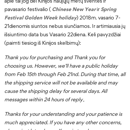
apie tai jog dėl Kinijos naujųjų metų šventės ir
pavasario festivalio (
Chinese New Year
ir
Spring
Festival Golden Week holiday
) 2018m. vasario 7-
21dienomis siuntos nebus siunčiamos. Ir artimiausia jų
išsiuntimo data bus Vasario 22diena. Keli pavyzdžiai
(paimti tiesiog iš Kinijos skelbimų):
Thank you for purchasing and Thank you for
choosing us. However, we’ll have a public holiday
from Feb 15th through Feb 21nd. During that time, all
the shipping service will not be available and may
cause the shipping delay for several days. All
messages within 24 hours of reply
。
Thanks for your understanding and your patience is
much appreciated. If you have any other concerns,