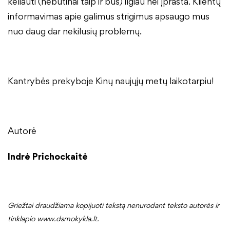
keliauti (nebūtinai taip ir bus) ilgiau nei įprasta. Klientų
informavimas apie galimus strigimus apsaugo mus
nuo daug dar nekilusių problemų.
Kantrybės prekyboje Kinų naujųjų metų laikotarpiu!
Autorė
Indrė Prichockaitė
Griežtai draudžiama kopijuoti tekstą nenurodant teksto autorės ir
tinklapio www.dsmokykla.lt.