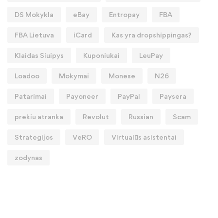
DS Mokykla
eBay
Entropay
FBA
FBA Lietuva
iCard
Kas yra dropshippingas?
Klaidas Siuipys
Kuponiukai
LeuPay
Loadoo
Mokymai
Monese
N26
Patarimai
Payoneer
PayPal
Paysera
prekiu atranka
Revolut
Russian
Scam
Strategijos
VeRO
Virtualūs asistentai
zodynas