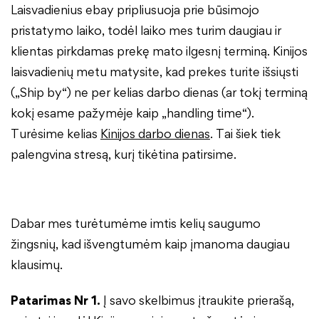
Laisvadienius ebay pripliusuoja prie būsimojo
pristatymo laiko, todėl laiko mes turim daugiau ir
klientas pirkdamas prekę mato ilgesnį terminą. Kinijos
laisvadienių metu matysite, kad prekes turite išsiųsti
(„Ship by“) ne per kelias darbo dienas (ar tokį terminą
kokį esame pažymėje kaip „handling time“).
Turėsime kelias
Kinijos darbo dienas
. Tai šiek tiek
palengvina stresą, kurį tikėtina patirsime.
Dabar mes turėtumėme imtis kelių saugumo
žingsnių, kad išvengtumėm kaip įmanoma daugiau
klausimų.
Patarimas Nr 1.
Į savo skelbimus įtraukite prierašą,