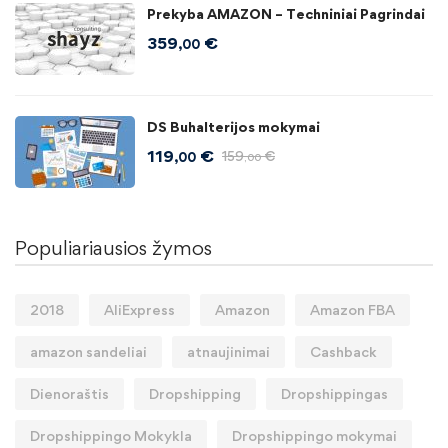
Prekyba AMAZON – Techniniai Pagrindai
359
€
,00
DS Buhalterijos mokymai
119
€
159
€
,00
,00
Populiariausios žymos
2018
AliExpress
Amazon
Amazon FBA
amazon sandeliai
atnaujinimai
Cashback
Dienoraštis
Dropshipping
Dropshippingas
Dropshippingo Mokykla
Dropshippingo mokymai