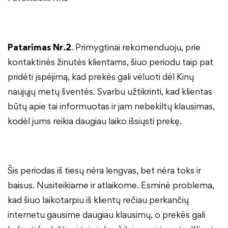
Patarimas Nr.2
. Primygtinai rekomenduoju, prie
kontaktinės žinutės klientams, šiuo periodu taip pat
pridėti įspėjimą, kad prekės gali vėluoti dėl Kinų
naujųjų metų šventės. Svarbu užtikrinti, kad klientas
būtų apie tai informuotas ir jam nebekiltų klausimas,
kodėl jums reikia daugiau laiko išsiųsti prekę.
Šis periodas iš tiesų nėra lengvas, bet nėra toks ir
baisus. Nusiteikiame ir atlaikome. Esminė problema,
kad šiuo laikotarpiu iš klientų rečiau perkančių
internetu gausime daugiau klausimų, o prekės gali