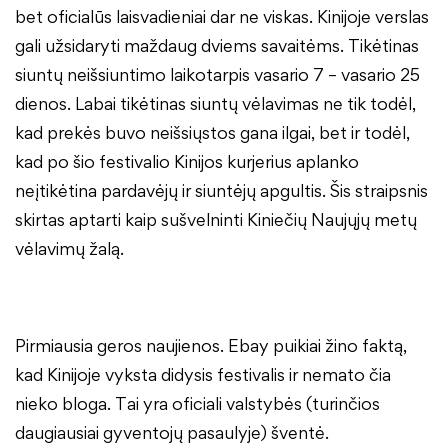
bet oficialūs laisvadieniai dar ne viskas. Kinijoje verslas
gali užsidaryti maždaug dviems savaitėms. Tikėtinas
siuntų neišsiuntimo laikotarpis vasario 7 – vasario 25
dienos. Labai tikėtinas siuntų vėlavimas ne tik todėl,
kad prekės buvo neišsiųstos gana ilgai, bet ir todėl,
kad po šio festivalio Kinijos kurjerius aplanko
neįtikėtina pardavėjų ir siuntėjų apgultis. Šis straipsnis
skirtas aptarti kaip sušvelninti Kiniečių Naujųjų metų
vėlavimų žalą.
Pirmiausia geros naujienos. Ebay puikiai žino faktą,
kad Kinijoje vyksta didysis festivalis ir nemato čia
nieko bloga. Tai yra oficiali valstybės (turinčios
daugiausiai gyventojų pasaulyje) šventė.