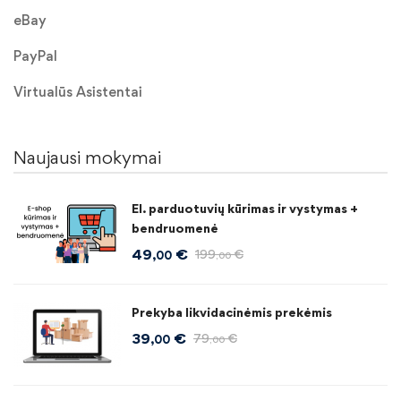
eBay
PayPal
Virtualūs Asistentai
Naujausi mokymai
El. parduotuvių kūrimas ir vystymas +
bendruomenė
49
€
199
€
,00
,00
Prekyba likvidacinėmis prekėmis
39
€
79
€
,00
,00