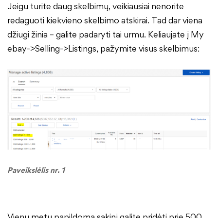
Jeigu turite daug skelbimų, veikiausiai nenorite
redaguoti kiekvieno skelbimo atskirai. Tad dar viena
džiugi žinia – galite padaryti tai urmu. Keliaujate į My
ebay->Selling->Listings, pažymite visus skelbimus:
Paveikslėlis nr. 1
Vienu metu papildomą sakinį galite pridėti prie 500