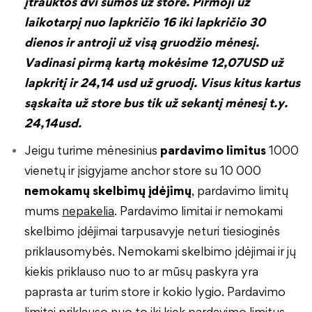
įtrauktos dvi sumos už store. Pirmoji už
laikotarpį nuo lapkričio 16 iki lapkričio 30
dienos ir antroji už visą gruodžio mėnesį.
Vadinasi pirmą kartą mokėsime 12,07USD už
lapkritį ir 24,14 usd už gruodį. Visus kitus kartus
sąskaita už store bus tik už sekantį mėnesį t.y.
24,14usd.
Jeigu turime mėnesinius
pardavimo limitus
1000
vienetų ir įsigyjame anchor store su 10 000
nemokamų skelbimų įdėjimų
, pardavimo limitų
mums
nepakelia
. Pardavimo limitai ir nemokami
skelbimo įdėjimai tarpusavyje neturi tiesioginės
priklausomybės. Nemokami skelbimo įdėjimai ir jų
kiekis priklauso nuo to ar mūsų paskyra yra
paprasta ar turim store ir kokio lygio. Pardavimo
limitai priklauso nuo to iki kiek pardavimo limitus