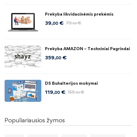
Prekyba likvidacinėmis prekėmis
39
€
79
€
,00
,00
Prekyba AMAZON – Techniniai Pagrindai
359
€
,00
DS Buhalterijos mokymai
119
€
159
€
,00
,00
Populiariausios žymos