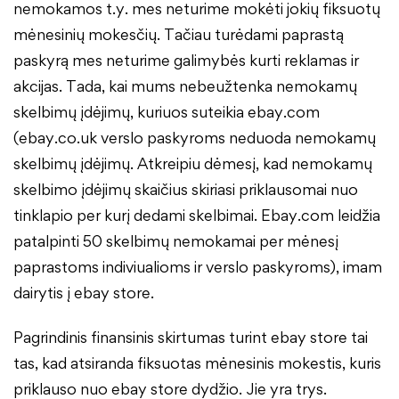
nemokamos t.y. mes neturime mokėti jokių fiksuotų
mėnesinių mokesčių. Tačiau turėdami paprastą
paskyrą mes neturime galimybės kurti reklamas ir
akcijas. Tada, kai mums nebeužtenka nemokamų
skelbimų įdėjimų, kuriuos suteikia ebay.com
(ebay.co.uk verslo paskyroms neduoda nemokamų
skelbimų įdėjimų. Atkreipiu dėmesį, kad nemokamų
skelbimo įdėjimų skaičius skiriasi priklausomai nuo
tinklapio per kurį dedami skelbimai. Ebay.com leidžia
patalpinti 50 skelbimų nemokamai per mėnesį
paprastoms indiviualioms ir verslo paskyroms), imam
dairytis į ebay store.
Pagrindinis finansinis skirtumas turint ebay store tai
tas, kad atsiranda fiksuotas mėnesinis mokestis, kuris
priklauso nuo ebay store dydžio. Jie yra trys.