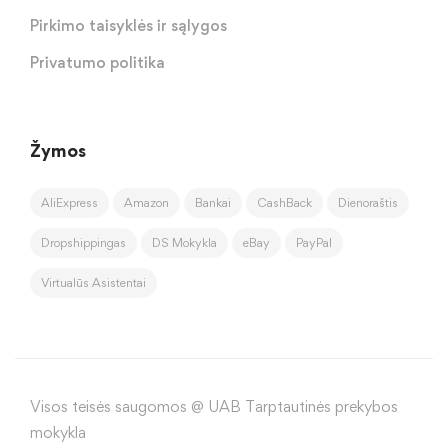
Pirkimo taisyklės ir sąlygos
Privatumo politika
Žymos
AliExpress
Amazon
Bankai
CashBack
Dienoraštis
Dropshippingas
DS Mokykla
eBay
PayPal
Virtualūs Asistentai
Visos teisės saugomos @ UAB Tarptautinės prekybos
mokykla