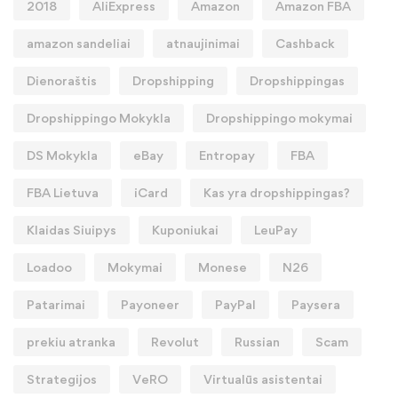
2018
AliExpress
Amazon
Amazon FBA
amazon sandeliai
atnaujinimai
Cashback
Dienoraštis
Dropshipping
Dropshippingas
Dropshippingo Mokykla
Dropshippingo mokymai
DS Mokykla
eBay
Entropay
FBA
FBA Lietuva
iCard
Kas yra dropshippingas?
Klaidas Siuipys
Kuponiukai
LeuPay
Loadoo
Mokymai
Monese
N26
Patarimai
Payoneer
PayPal
Paysera
prekiu atranka
Revolut
Russian
Scam
Strategijos
VeRO
Virtualūs asistentai