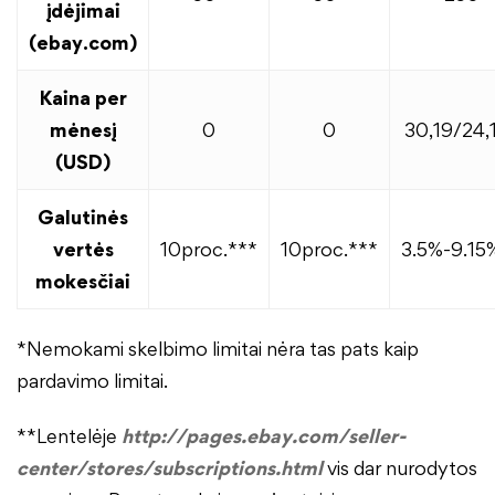
įdėjimai
(ebay.com)
Kaina per
mėnesį
0
0
30,19/24,
(USD)
Galutinės
vertės
10proc.***
10proc.***
3.5%-9.15
mokesčiai
*Nemokami skelbimo limitai nėra tas pats kaip
pardavimo limitai.
**Lentelėje
http://pages.ebay.com/seller-
center/stores/subscriptions.html
vis dar nurodytos