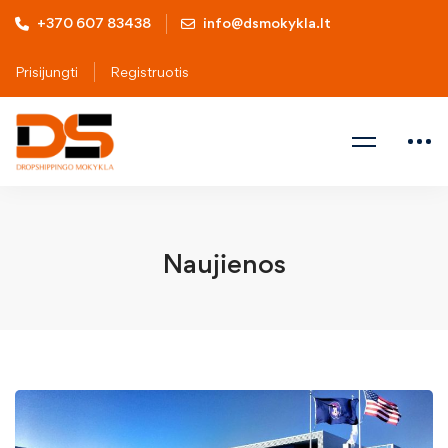
+370 607 83438
info@dsmokykla.lt
Prisijungti
Registruotis
Naujienos