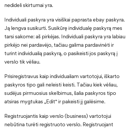
nedideli skirtumai yra.
Individuali paskyra yra visiškai paprasta ebay paskyra.
Ją lengva susikurti. Susikūrę individualę paskyrą mes
tarsi sakome: aš pirkėjas. Individuali paskyra yra labiau
pirkėjo nei pardavėjo, tačiau galima pardavinėti ir
turint individualią paskyrą, o pasikeisti jos paskyrą į
verslo tik vėliau.
Prisiregistravus kaip individualiam vartotojui, iškarto
paskyros tipo gali neleisti keisti. Tačiau kiek vėliau,
sudėjus pirmuosius skelbimus, šalia paskyros tipo
atsiras mygtukas „Edit“ ir pakeisti jį galėsime.
Registruojantis kaip verslo (business) vartotojui
nebūtina turėti registruoto verslo. Registruojant