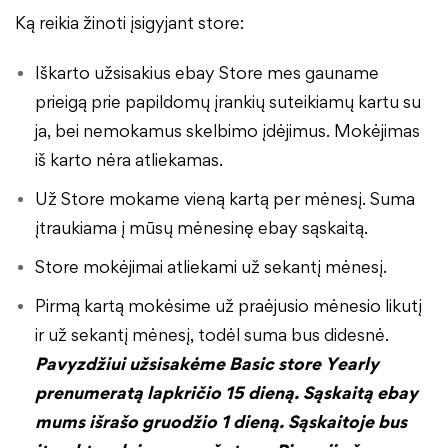
Ką reikia žinoti įsigyjant store:
Iškarto užsisakius ebay Store mes gauname
prieigą prie papildomų įrankių suteikiamų kartu su
ja, bei nemokamus skelbimo įdėjimus. Mokėjimas
iš karto nėra atliekamas.
Už Store mokame vieną kartą per mėnesį. Suma
įtraukiama į mūsų mėnesinę ebay sąskaitą.
Store mokėjimai atliekami už sekantį mėnesį.
Pirmą kartą mokėsime už praėjusio mėnesio likutį
ir už sekantį mėnesį, todėl suma bus didesnė.
Pavyzdžiui užsisakėme Basic store Yearly
prenumeratą lapkričio 15 dieną. Sąskaitą ebay
mums išrašo gruodžio 1 dieną. Sąskaitoje bus