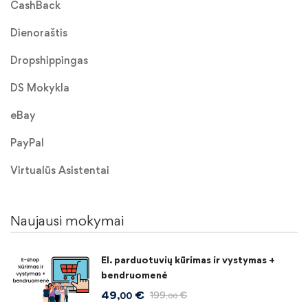
CashBack
Dienoraštis
Dropshippingas
DS Mokykla
eBay
PayPal
Virtualūs Asistentai
Naujausi mokymai
El. parduotuvių kūrimas ir vystymas +
bendruomenė
49
€
199
€
,00
,00