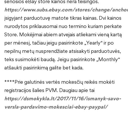
senosios eBay store kainos nėra teisingos.
https://www.subs.ebay.com/stores/change/ancho
įsigyjant parduotuvę matote tikras kainas. Dvi kainos
nurodytos priklausomai nuo termino kuriam perkate
Store. Mokėjimai abiem atvejais atliekami vieną kartą
per mėnesį, tačiau jeigu pasirinkote „Yearly“ ir po
nepilnų metų nusprendžiate atsisakyti parduotuvės,
teks susimokėti baudą. Jeigu pasirinkote „Monthly“
atšaukti pasirinkimą galite bet kada.
****Prie galutinės vertės mokesčių reikės mokėti
registracijos šalies PVM. Daugiau apie tai
https://dsmokykla.lt/2017/11/16/ismanyk-savo-
versla-pardavimo-mokesciai-ebay-paypal/