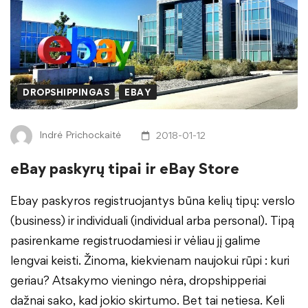
DROPSHIPPINGAS
EBAY
Indrė Prichockaitė
2018-01-12
eBay paskyrų tipai ir eBay Store
Ebay paskyros registruojantys būna kelių tipų: verslo
(business) ir individuali (individual arba personal). Tipą
pasirenkame registruodamiesi ir vėliau jį galime
lengvai keisti. Žinoma, kiekvienam naujokui rūpi : kuri
geriau? Atsakymo vieningo nėra, dropshipperiai
dažnai sako, kad jokio skirtumo. Bet tai netiesa. Keli