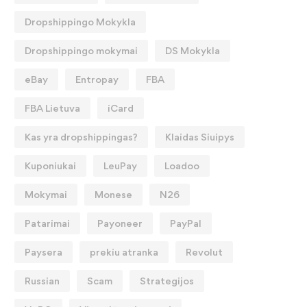
Dropshippingo Mokykla
Dropshippingo mokymai
DS Mokykla
eBay
Entropay
FBA
FBA Lietuva
iCard
Kas yra dropshippingas?
Klaidas Siuipys
Kuponiukai
LeuPay
Loadoo
Mokymai
Monese
N26
Patarimai
Payoneer
PayPal
Paysera
prekiu atranka
Revolut
Russian
Scam
Strategijos