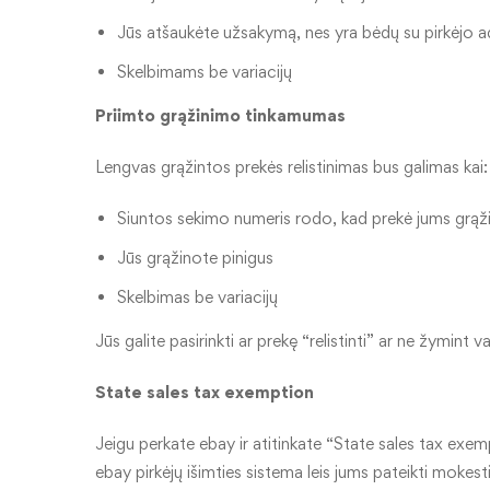
Jūs atšaukėte užsakymą, nes yra bėdų su pirkėjo a
Skelbimams be variacijų
Priimto grąžinimo tinkamumas
Lengvas grąžintos prekės relistinimas bus galimas kai:
Siuntos sekimo numeris rodo, kad prekė jums grąž
Jūs grąžinote pinigus
Skelbimas be variacijų
Jūs galite pasirinkti ar prekę “relistinti” ar ne žymint v
State sales tax exemption
Jeigu perkate ebay ir atitinkate “State sales tax exe
ebay pirkėjų išimties sistema leis jums pateikti mokes