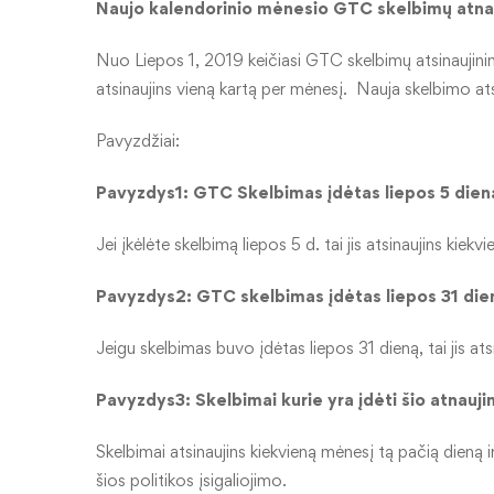
Naujo kalendorinio mėnesio GTC skelbimų atna
Nuo Liepos 1, 2019 keičiasi GTC skelbimų atsinaujinimo
atsinaujins vieną kartą per mėnesį. Nauja skelbimo at
Pavyzdžiai:
Pavyzdys1: GTC Skelbimas
įdėtas liepos
5
dien
Jei įkėlėte skelbimą liepos 5 d. tai jis atsinaujins kiek
Pavyzdys2: GTC skelbimas
įdėtas liepos
31 die
Jeigu skelbimas buvo įdėtas liepos 31 dieną, tai jis at
Pavyzdys3: Skelbimai kurie yra įdėti šio atnauji
Skelbimai atsinaujins kiekvieną mėnesį tą pačią dieną ir
šios politikos įsigaliojimo.