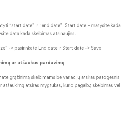
tyti “start date” ir “end date”. Start date – matysite kada
ysite data kada skelbimas atsinaujins.
ze” -> pasirinkate End date ir Start date -> Save
žinimą ar atšaukus pardavimą
mate grąžinimą skelbimams be variacijų atsiras patogesnis
ar atšaukimą atsiras mygtukas, kurio pagalbą skelbimas vėl
: