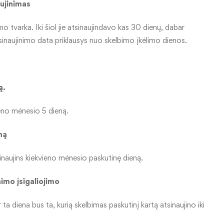
ujinimas
 tvarka. Iki šiol jie atsinaujindavo kas 30 dienų, dabar
sinaujinimo data priklausys nuo skelbimo įkėlimo dienos.
ą.
vieno mėnesio 5 dieną.
n
ą
sinaujins kiekvieno mėnesio paskutinę dieną.
nimo įsigaliojimo
 ta diena bus ta, kurią skelbimas paskutinį kartą atsinaujino iki