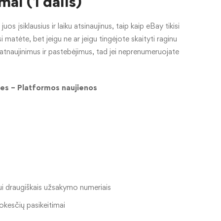
ai (1 dalis)
uos įsiklausius ir laiku atsinaujinus, taip kaip eBay tikisi
isi matėte, bet jeigu ne ar jeigu tingėjote skaityti raginu
e atnaujinimus ir pastebėjimus, tad jei neprenumeruojate
s – Platformos naujienos
i draugiškais užsakymo numeriais
okesčių pasikeitimai