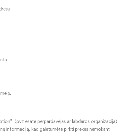
dresu
inta
arnelę.
mption” (pvz esate perpardavėjas ar labdaros organizacija)
tinę informaciją, kad galėtumėte pirkti prekes nemokant