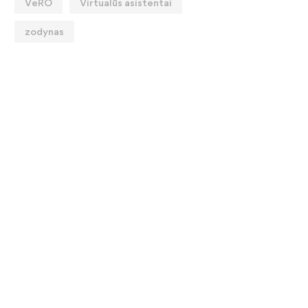
VeRO
Virtualūs asistentai
zodynas