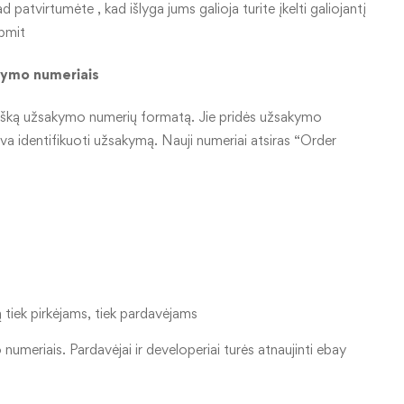
tvirtumėte , kad išlyga jums galioja turite įkelti galiojantį
bmit
kymo numeriais
gišką užsakymo numerių formatą. Jie pridės užsakymo
va identifikuoti užsakymą. Nauji numeriai atsiras “Order
 tiek pirkėjams, tiek pardavėjams
umeriais. Pardavėjai ir developeriai turės atnaujinti ebay