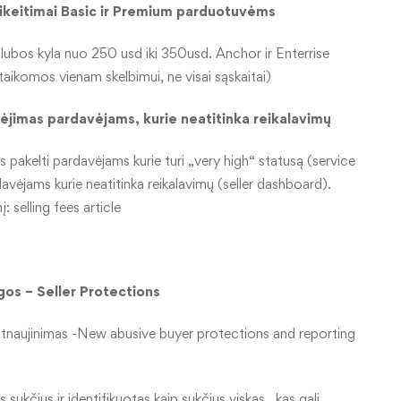
sikeitimai Basic ir Premium parduotuvėms
 lubos kyla nuo 250 usd iki 350usd. Anchor ir Enterrise
aikomos vienam skelbimui, ne visai sąskaitai)
dėjimas pardavėjams, kurie neatitinka reikalavimų
pakelti pardavėjams kurie turi „very high“ statusą (service
avėjams kurie neatitinka reikalavimų (seller dashboard).
nį:
selling fees article
os – Seller Protections
 atnaujinimas -New abusive buyer protections and reporting
 sukčius ir identifikuotas kaip sukčius viskas , kas gali