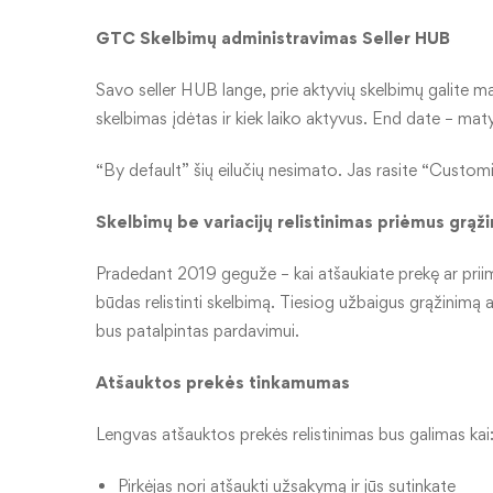
GTC Skelbimų administravimas Seller HUB
Savo seller HUB lange, prie aktyvių skelbimų galite ma
skelbimas įdėtas ir kiek laiko aktyvus. End date – mat
“By default” šių eilučių nesimato. Jas rasite “Customi
Skelbimų be variacijų relistinimas priėmus grą
Pradedant 2019 geguže – kai atšaukiate prekę ar prii
būdas relistinti skelbimą. Tiesiog užbaigus grąžinimą 
bus patalpintas pardavimui.
Atšauktos prekės tinkamumas
Lengvas atšauktos prekės relistinimas bus galimas kai
Pirkėjas nori atšaukti užsakymą ir jūs sutinkate