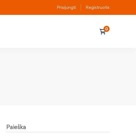
Prisijungti
Registruotis
Paieška