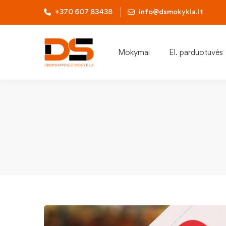
+370 607 83438
info@dsmokykla.lt
Mokymai
El. parduotuvės