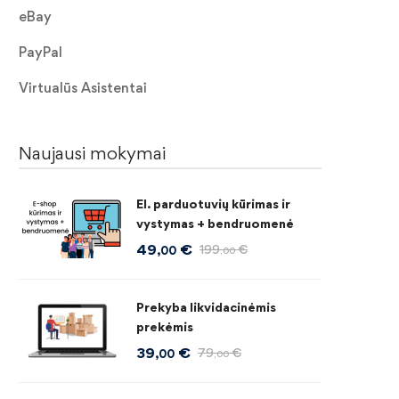
eBay
PayPal
Virtualūs Asistentai
Naujausi mokymai
El. parduotuvių kūrimas ir
vystymas + bendruomenė
49
€
199
€
,00
,00
Prekyba likvidacinėmis
prekėmis
39
€
79
€
,00
,00