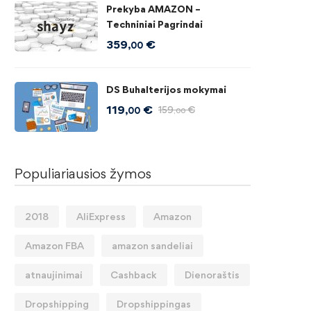
Prekyba AMAZON –
Techniniai Pagrindai
359
€
,00
DS Buhalterijos mokymai
119
€
159
€
,00
,00
Populiariausios žymos
2018
AliExpress
Amazon
Amazon FBA
amazon sandeliai
atnaujinimai
Cashback
Dienoraštis
Dropshipping
Dropshippingas