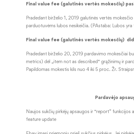
Final value fee (galutinės vertės mokesčių) pa
Pradedant birželio 1, 2019 galutinės vertės mokesčio
parduotuvėms lubos nesikeičia. (PAstaba: Lubos yra t
Final value fee (galutinės vertės mokesčių) di
Pradedant birželio 20, 2019 pardavimo mokesčiai bus 
metrics) dėl „item not as described“ grąžinimų ir pard
Papildomas mokestis kils nuo 4 iki 5 proc. Žr. Straips
Pardavėjo apsaug
Naujos sukčių pirkėjų apsaugos ir “report” funkcijos
feature update
Ebay imasi priemonių prieš sukčius pirkėjus. Jei pirkėjas