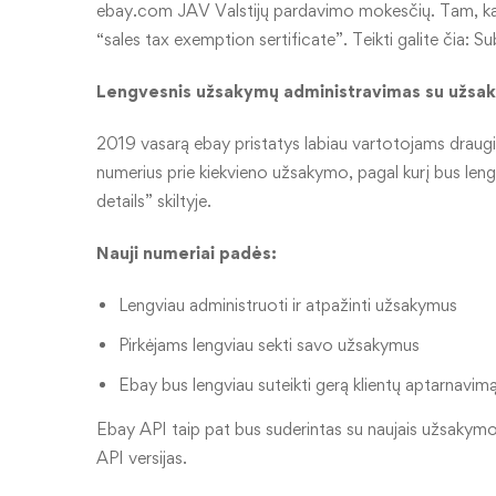
ebay.com JAV Valstijų pardavimo mokesčių. Tam, kad pa
“sales tax exemption sertificate”. Teikti galite čia:
Su
Lengvesnis užsakymų administravimas su užsa
2019 vasarą ebay pristatys labiau vartotojams drau
numerius prie kiekvieno užsakymo, pagal kurį bus leng
details” skiltyje.
Nauji numeriai padės:
Lengviau administruoti ir atpažinti užsakymus
Pirkėjams lengviau sekti savo užsakymus
Ebay bus lengviau suteikti gerą klientų aptarnavimą
Ebay API taip pat bus suderintas su naujais užsakymo n
API versijas.