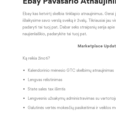
Ebay Pavasario Atnaujinim
Ebay kas ketvirtį skelbia tinklapio atnaujinimus. Gerai į j
išlaikysime savo verslą sveiką ir žvalų. Tikriausiai jau v
padaryti tai tuoj pat. Dabar seks straipsnių serija api
naujienlaiškio, padarykite tai tuoj pat.
Marketplace Update
Ką reikia žinoti?
Kalendorinio mėnesio GTC skelbimų atnaujinimas
Lengvas relistinimas
State sales tax išimtis
Lengvesnis užsakymų administravimas su vartotoju
Galutinės vertės mokesčių pasikeitimai ir veiklos m